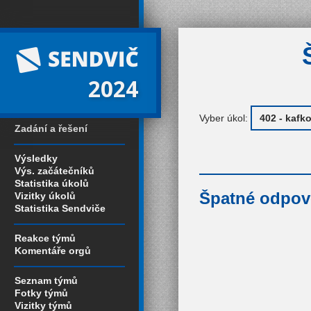
2024
Vyber úkol:
Zadání a řešení
Výsledky
Výs. začátečníků
Statistika úkolů
Špatné odpov
Vizitky úkolů
Statistika Sendviče
Reakce týmů
Komentáře orgů
Seznam týmů
Fotky týmů
Vizitky týmů