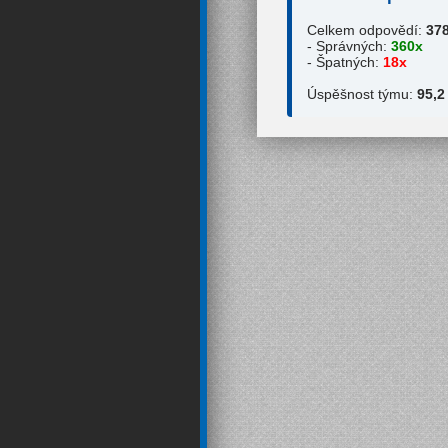
Celkem odpovědí:
37
- Správných:
360x
- Špatných:
18x
Úspěšnost týmu:
95,2