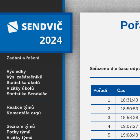
Poř
2024
Zadání a řešení
Seřazeno dle času odp
Výsledky
Výs. začátečníků
Statistika úkolů
Vizitky úkolů
Pořadí
Čas
Statistika Sendviče
1.
18:31:49
Reakce týmů
2.
18:50:53
Komentáře orgů
3.
18:58:38
Seznam týmů
4.
19:07:27
Fotky týmů
5.
19:08:49
Vizitky týmů