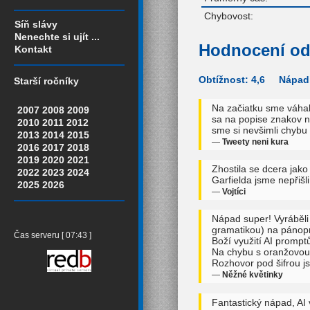
Chybovost:
Síň slávy
Nenechte si ujít ...
Hodnocení od
Kontakt
Obtížnost: 4,6 Nápadi
Starší ročníky
Na začiatku sme váhali
2007
2008
2009
sa na popise znakov n
2010
2011
2012
sme si nevšimli chybu
2013
2014
2015
—
Tweety neni kura
2016
2017
2018
2019
2020
2021
Zhostila se dcera jako 
2022
2023
2024
Garfielda jsme nepřišli
2025
2026
—
Vojtíci
Nápad super! Vyráběli 
gramatikou) na pánop
Čas serveru [ 07:43 ]
Boží využití AI promptů
Na chybu s oranžovou ko
Rozhovor pod šifrou js
—
Něžné květinky
Fantastický nápad, AI