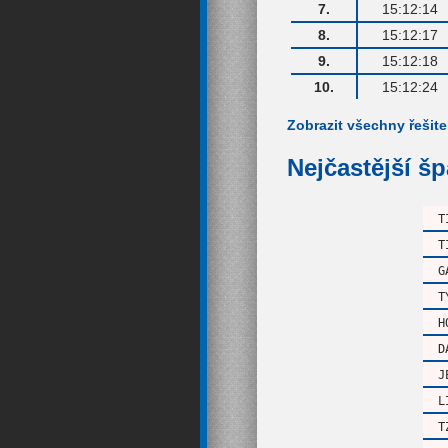
7.
15:12:14
8.
15:12:17
9.
15:12:18
10.
15:12:24
Zobrazit všechny řešite
Nejčastější š
T
T
G
T
H
D
J
L
T