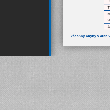
E
T
K
V
J
Všechny chyby v archi