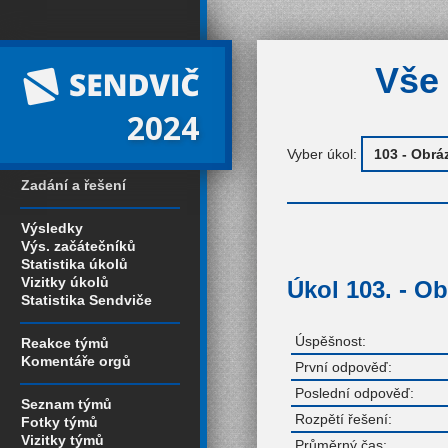
Vše 
2024
Vyber úkol:
Zadání a řešení
Výsledky
Výs. začátečníků
Statistika úkolů
Vizitky úkolů
Úkol 103. - O
Statistika Sendviče
Úspěšnost:
Reakce týmů
Komentáře orgů
První odpověď:
Poslední odpověď:
Seznam týmů
Rozpětí řešení:
Fotky týmů
Vizitky týmů
Průměrný čas: