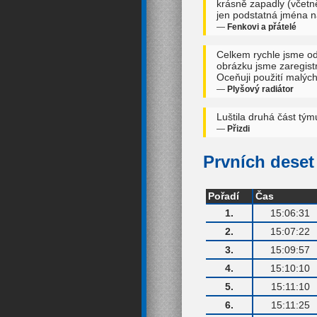
krásně zapadly (včetn
jen podstatná jména n
—
Fenkovi a přátelé
Celkem rychle jsme od
obrázku jsme zaregistr
Oceňuji použití malých
—
Plyšový radiátor
Luštila druhá část tým
—
Přizdi
Prvních deset 
Pořadí
Čas
1.
15:06:31
2.
15:07:22
3.
15:09:57
4.
15:10:10
5.
15:11:10
6.
15:11:25