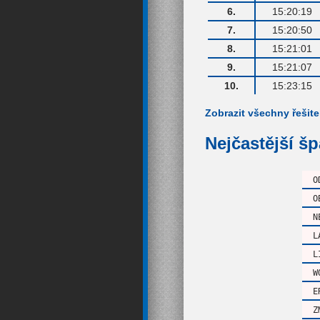
6.
15:20:19
7.
15:20:50
8.
15:21:01
9.
15:21:07
10.
15:23:15
Zobrazit všechny řešite
Nejčastější š
O
O
N
L
L
W
E
Z