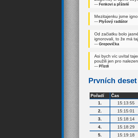
—
Fenkovi a přátelé
Mezitajenku jsme ignor
—
Plyšový radiátor
Od začiatku bolo jasn
ignorovali, to že má ta
—
Grepovička
Asi bych víc uvítal ta
použili jen pro naleze
—
Přizdi
Prvních deset 
Pořadí
Čas
1.
15:13:55
2.
15:15:01
3.
15:18:14
4.
15:18:29
5.
15:19:18