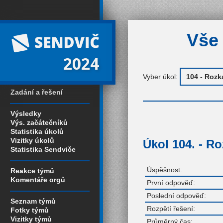
Vše 
2024
Vyber úkol:
Zadání a řešení
Výsledky
Výs. začátečníků
Statistika úkolů
Vizitky úkolů
Úkol 104. - R
Statistika Sendviče
Úspěšnost:
Reakce týmů
Komentáře orgů
První odpověď:
Poslední odpověď:
Seznam týmů
Rozpětí řešení:
Fotky týmů
Vizitky týmů
Průměrný čas: