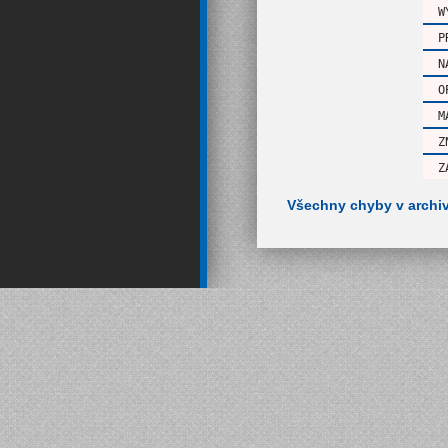
W
P
N
O
M
Z
Z
Všechny chyby v archi