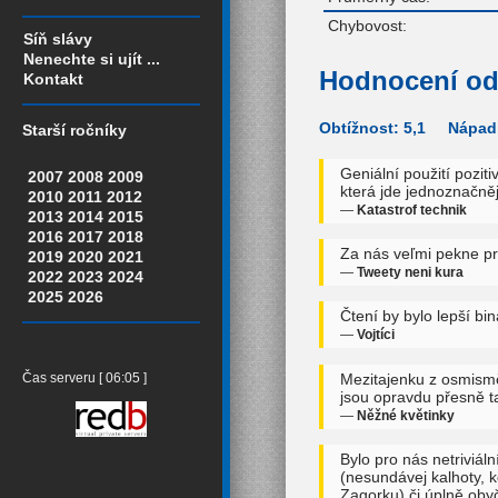
Chybovost:
Síň slávy
Nenechte si ujít ...
Hodnocení od
Kontakt
Obtížnost: 5,1 Nápadi
Starší ročníky
Geniální použití pozit
2007
2008
2009
která jde jednoznačněj
2010
2011
2012
—
Katastrof technik
2013
2014
2015
2016
2017
2018
Za nás veľmi pekne pr
2019
2020
2021
—
Tweety neni kura
2022
2023
2024
2025
2026
Čtení by bylo lepší bin
—
Vojtíci
Mezitajenku z osmismě
Čas serveru [ 06:05 ]
jsou opravdu přesně ta
—
Něžné květinky
Bylo pro nás netriviáln
(nesundávej kalhoty, k
Zagorku) či úplně obyče