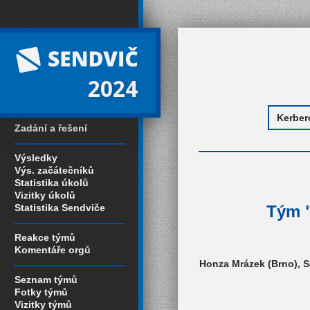
2024
Zadání a řešení
Výsledky
Výs. začátečníků
Statistika úkolů
Vizitky úkolů
Statistika Sendviče
Tým "
Reakce týmů
Komentáře orgů
Honza Mrázek (Brno), S
Seznam týmů
Fotky týmů
Vizitky týmů