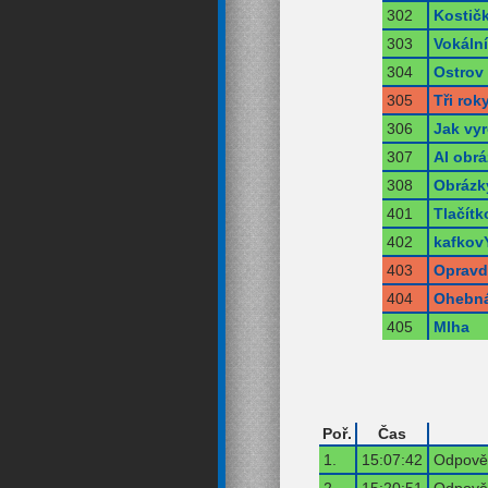
302
Kostič
303
Vokální
304
Ostrov
305
Tři rok
306
Jak vyr
307
AI obr
308
Obrázk
401
Tlačítk
402
kafkov
403
Opravd
404
Ohebná
405
Mlha
Poř.
Čas
1.
15:07:42
Odpověď