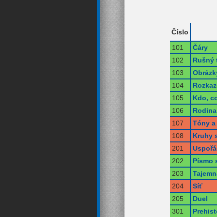
Číslo
101
Čáry
102
Rušný 
103
Obrázk
104
Rozkaz
105
Kdo, co
106
Rodina
107
Tóny a 
108
Kruhy 
201
Uspořá
202
Písmo 
203
Tajemn
204
Síť
205
Duel
301
Prehist