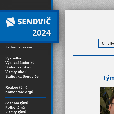
2024
Zadání a řešení
Výsledky
Výs. začátečníků
Statistika úkolů
Vizitky úkolů
Statistika Sendviče
Tým
Reakce týmů
Komentáře orgů
Seznam týmů
Fotky týmů
Vizitky týmů