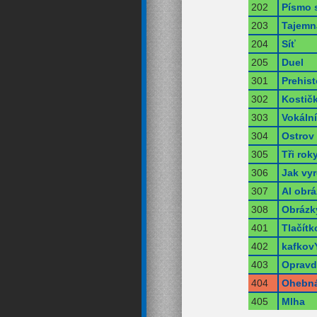
202
Písmo 
203
Tajemn
204
Síť
205
Duel
301
Prehist
302
Kostič
303
Vokální
304
Ostrov
305
Tři rok
306
Jak vyr
307
AI obr
308
Obrázk
401
Tlačítk
402
kafkov
403
Opravd
404
Ohebná
405
Mlha