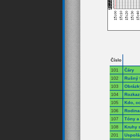
Číslo
101
Čáry
102
Rušný 
103
Obrázk
104
Rozkaz
105
Kdo, co
106
Rodina
107
Tóny a 
108
Kruhy 
201
Uspořá