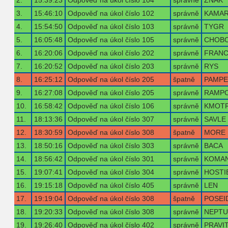
2.
15:39:23
Odpověď na úkol číslo 104
správně
ZNAK
3.
15:46:10
Odpověď na úkol číslo 102
správně
KAMA
4.
15:54:50
Odpověď na úkol číslo 103
správně
TYGR
5.
16:05:48
Odpověď na úkol číslo 105
správně
CHOBO
6.
16:20:06
Odpověď na úkol číslo 202
správně
FRAN
7.
16:20:52
Odpověď na úkol číslo 203
správně
RYS
8.
16:25:12
Odpověď na úkol číslo 205
špatně
PAMPE
9.
16:27:08
Odpověď na úkol číslo 205
správně
RAMP
10.
16:58:42
Odpověď na úkol číslo 106
správně
KMOT
11.
18:13:36
Odpověď na úkol číslo 307
správně
SAVLE
12.
18:30:59
Odpověď na úkol číslo 308
špatně
MORE
13.
18:50:16
Odpověď na úkol číslo 303
správně
BACA
14.
18:56:42
Odpověď na úkol číslo 301
správně
KOMA
15.
19:07:41
Odpověď na úkol číslo 304
správně
HOSTI
16.
19:15:18
Odpověď na úkol číslo 405
správně
LEN
17.
19:19:04
Odpověď na úkol číslo 308
špatně
POSEI
18.
19:20:33
Odpověď na úkol číslo 308
správně
NEPTU
19.
19:26:40
Odpověď na úkol číslo 402
správně
PRAVI