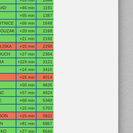
+39 min
1044
RAD
+46 min
1191
+55 min
1387
TNICE
+66 min
1648
COUZAK
+20 min
2168
+21 min
2192
LISKA
+15 min
2298
OUCH
+27 min
2364
RA
+119 min
3121
+14 min
3410
+15 min
4014
+50 min
4626
NC
+57 min
4824
E
+68 min
5340
+15 min
5703
DON
+15 min
5822
N
+81 min
5867
TKO
+27 min
6044