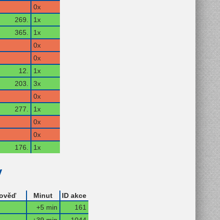
0x
269.
1x
365.
1x
0x
0x
12.
1x
203.
3x
0x
277.
1x
0x
0x
176.
1x
y
ověď
Minut
ID akce
+5 min
161