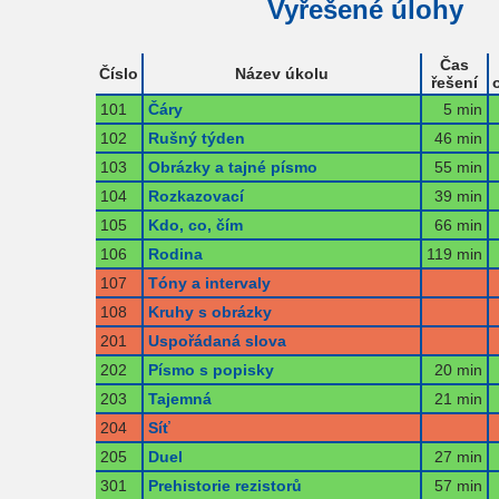
Vyřešené úlohy
Čas
Číslo
Název úkolu
řešení
101
Čáry
5 min
102
Rušný týden
46 min
103
Obrázky a tajné písmo
55 min
104
Rozkazovací
39 min
105
Kdo, co, čím
66 min
106
Rodina
119 min
107
Tóny a intervaly
108
Kruhy s obrázky
201
Uspořádaná slova
202
Písmo s popisky
20 min
203
Tajemná
21 min
204
Síť
205
Duel
27 min
301
Prehistorie rezistorů
57 min