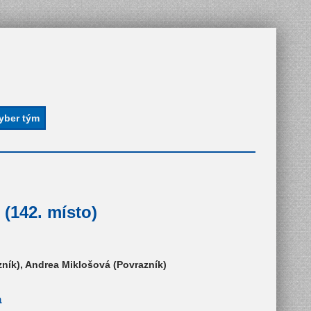
 (142. místo)
ník), Andrea Miklošová (Povrazník)
a