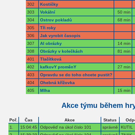
302
Kostičky
303
Vokální
50 min
304
Ostrov pokladů
68 min
305
Tři roky
306
Jak vyrobit časopis
307
AI obrázky
14 min
308
Obrázky v kolečkách
81 min
401
Tlačítková
402
kafkovY proměnY
27 min
403
Opravdu se do toho chcete pustit?
404
Ohebná křížovka
405
Mlha
15 min
Akce týmu během hr
Poř.
Čas
Akce
Status
Odp
1.
15:04:45
Odpověď na úkol číslo 101
správně
KUTIL