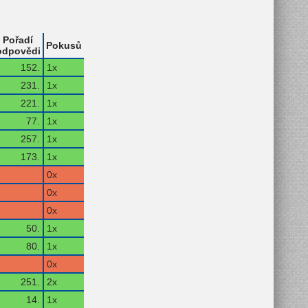
Pořadí
Pokusů
odpovědi
152.
1x
231.
1x
221.
1x
77.
1x
257.
1x
173.
1x
0x
0x
0x
50.
1x
80.
1x
0x
251.
2x
14.
1x