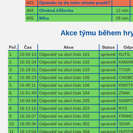
403
Opravdu se do toho chcete pustit?
404
Ohebná křížovka
12 min
405
Mlha
28 min
Akce týmu během hr
Poř.
Čas
Akce
Status
Odp
1.
15:04:13
Odpověď na úkol číslo 101
správně
KUTIL
2.
15:16:24
Odpověď na úkol číslo 102
správně
KAMA
3.
15:18:31
Odpověď na úkol číslo 103
správně
TYGR
4.
15:38:23
Odpověď na úkol číslo 105
správně
CHOBO
5.
15:40:11
Odpověď na úkol číslo 106
správně
KMOT
6.
15:51:49
Odpověď na úkol číslo 104
správně
ZNAK
7.
16:04:58
Odpověď na úkol číslo 205
správně
RAMP
8.
16:13:15
Odpověď na úkol číslo 203
správně
RYS
9.
16:26:07
Odpověď na úkol číslo 202
správně
FRANC
10.
18:09:36
Odpověď na úkol číslo 302
správně
SOVA
11.
18:13:04
Odpověď na úkol číslo 304
správně
HOSTI