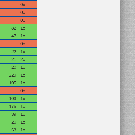
0x
0x
0x
82.
1x
47.
1x
0x
22.
1x
21.
2x
20.
1x
229.
1x
105.
1x
0x
103.
1x
175.
1x
39.
1x
20.
1x
63.
1x