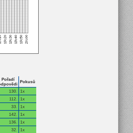
Pořadí
Pokusů
odpovědi
130.
1x
112.
1x
33.
1x
142.
1x
136.
1x
32.
1x