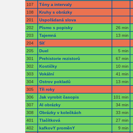
107
Tóny a intervaly
108
Kruhy s obrázky
201
Uspořádaná slova
202
Písmo s popisky
26 min
203
Tajemná
13 min
204
Síť
205
Duel
5 min
301
Prehistorie rezistorů
67 min
302
Kostičky
10 min
303
Vokální
41 min
304
Ostrov pokladů
13 min
305
Tři roky
306
Jak vyrobit časopis
101 min
307
AI obrázky
34 min
308
Obrázky v kolečkách
33 min
401
Tlačítková
27 min
402
kafkovY proměnY
9 min