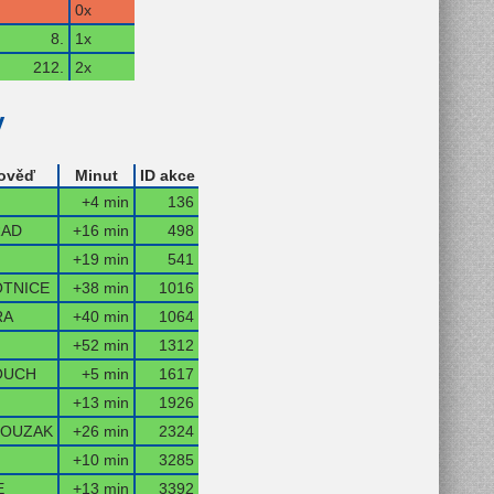
0x
8.
1x
212.
2x
y
ověď
Minut
ID akce
+4 min
136
RAD
+16 min
498
+19 min
541
TNICE
+38 min
1016
RA
+40 min
1064
+52 min
1312
OUCH
+5 min
1617
+13 min
1926
OUZAK
+26 min
2324
+10 min
3285
E
+13 min
3392