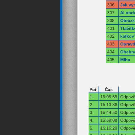
306
Jak vyr
307
AI obr
308
Obrázk
401
Tlačít
402
kafkov
403
Opravd
404
Ohebná
405
Mlha
Poř.
Čas
1.
15:05:55
Odpověď
2.
15:13:36
Odpověď
3.
15:44:50
Odpověď
4.
15:59:08
Odpověď
5.
16:15:20
Odpověď