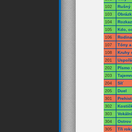
102
Rušný 
103
Obrázk
104
Rozkaz
105
Kdo, c
106
Rodina
107
Tóny a 
108
Kruhy 
201
Uspořá
202
Písmo 
203
Tajemn
204
Síť
205
Duel
301
Prehist
302
Kostič
303
Vokáln
304
Ostrov
305
Tři rok