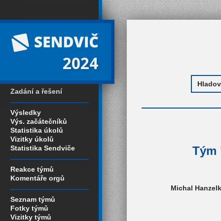
2024
Zadání a řešení
Výsledky
Výs. začátečníků
Statistika úkolů
Vizitky úkolů
Statistika Sendviče
Tým "
Reakce týmů
Komentáře orgů
Michal Hanzelk
Seznam týmů
Fotky týmů
Vizitky týmů