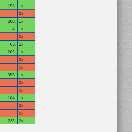
158.
1x
0x
280.
1x
4.
1x
0x
63.
2x
206.
1x
0x
0x
353.
1x
0x
0x
104.
1x
0x
0x
233.
2x