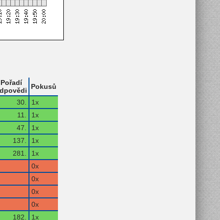
Pořadí
Pokusů
dpovědi
30.
1x
11.
1x
47.
1x
137.
1x
281.
1x
0x
0x
0x
0x
182.
1x