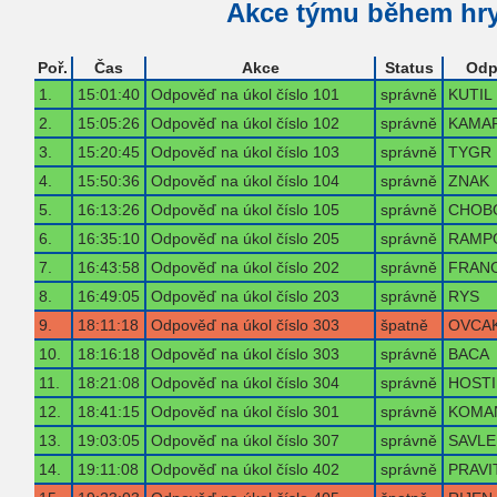
Akce týmu během hr
Poř.
Čas
Akce
Status
Odp
1.
15:01:40
Odpověď na úkol číslo 101
správně
KUTIL
2.
15:05:26
Odpověď na úkol číslo 102
správně
KAMA
3.
15:20:45
Odpověď na úkol číslo 103
správně
TYGR
4.
15:50:36
Odpověď na úkol číslo 104
správně
ZNAK
5.
16:13:26
Odpověď na úkol číslo 105
správně
CHOB
6.
16:35:10
Odpověď na úkol číslo 205
správně
RAMP
7.
16:43:58
Odpověď na úkol číslo 202
správně
FRAN
8.
16:49:05
Odpověď na úkol číslo 203
správně
RYS
9.
18:11:18
Odpověď na úkol číslo 303
špatně
OVCA
10.
18:16:18
Odpověď na úkol číslo 303
správně
BACA
11.
18:21:08
Odpověď na úkol číslo 304
správně
HOSTI
12.
18:41:15
Odpověď na úkol číslo 301
správně
KOMA
13.
19:03:05
Odpověď na úkol číslo 307
správně
SAVLE
14.
19:11:08
Odpověď na úkol číslo 402
správně
PRAVI