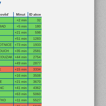
y
ověď
Minut
ID akce
+2 min
32
RAD
+5 min
180
+21 min
598
+51 min
1283
OTNICE
+73 min
1933
OUCH
+35 min
2581
COUZAK
+44 min
2754
+49 min
2877
K
+15 min
3334
+16 min
3508
E
+21 min
3670
NC
+41 min
4362
+63 min
5060
TKO
+11 min
5527