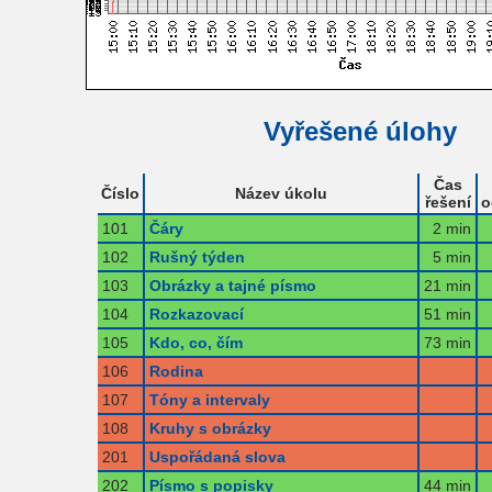
Vyřešené úlohy
Čas
Číslo
Název úkolu
řešení
o
101
Čáry
2 min
102
Rušný týden
5 min
103
Obrázky a tajné písmo
21 min
104
Rozkazovací
51 min
105
Kdo, co, čím
73 min
106
Rodina
107
Tóny a intervaly
108
Kruhy s obrázky
201
Uspořádaná slova
202
Písmo s popisky
44 min