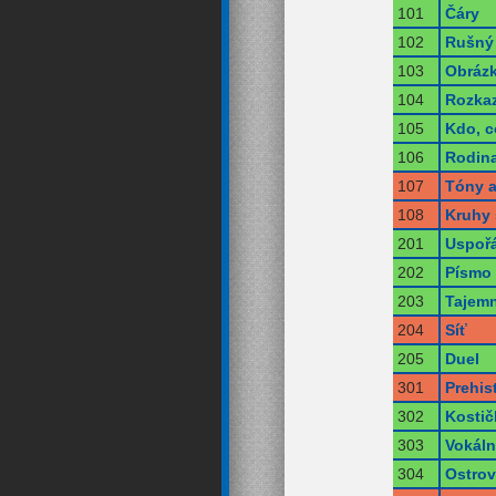
101
Čáry
102
Rušný
103
Obrázk
104
Rozka
105
Kdo, c
106
Rodin
107
Tóny a
108
Kruhy 
201
Uspoř
202
Písmo 
203
Tajem
204
Síť
205
Duel
301
Prehist
302
Kostič
303
Vokáln
304
Ostrov