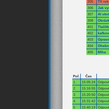
305
Tři rok
306
Jak vy
307
AI obr
308
Obrázk
401
Tlačít
402
kafko
403
Opravd
404
Ohebná
405
Mlha
Poř.
Čas
1.
15:05:24
Odpově
2.
15:16:55
Odpově
3.
15:20:50
Odpově
4.
15:31:42
Odpově
5.
15:40:19
Odpově