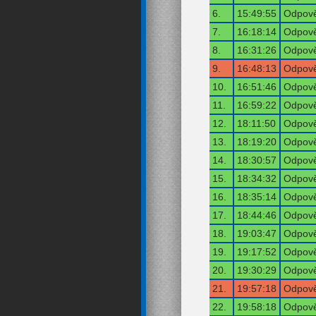
6.
15:49:55
Odpově
7.
16:18:14
Odpově
8.
16:31:26
Odpově
9.
16:48:13
Odpově
10.
16:51:46
Odpově
11.
16:59:22
Odpově
12.
18:11:50
Odpově
13.
18:19:20
Odpově
14.
18:30:57
Odpově
15.
18:34:32
Odpově
16.
18:35:14
Odpově
17.
18:44:46
Odpově
18.
19:03:47
Odpově
19.
19:17:52
Odpově
20.
19:30:29
Odpově
21.
19:57:18
Odpově
22.
19:58:18
Odpově