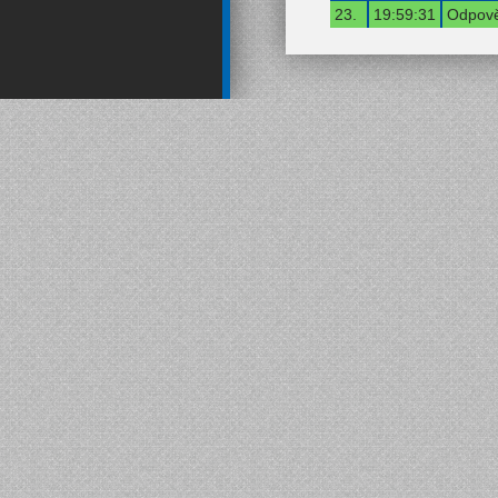
23.
19:59:31
Odpově