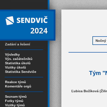
2024
Zadání a řešení
Výsledky
Výs. začátečníků
Statistika úkolů
Vizitky úkolů
Statistika Sendviče
Tým "N
Reakce týmů
Komentáře orgů
Ľubica Božíková (Žilin
Seznam týmů
Fotky týmů
Vizitky týmů