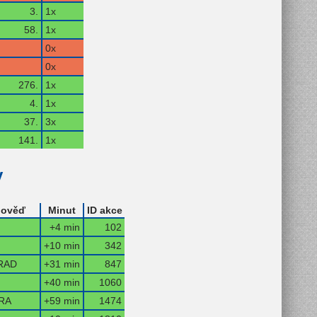
3.
1x
58.
1x
0x
0x
276.
1x
4.
1x
37.
3x
141.
1x
y
ověď
Minut
ID akce
+4 min
102
+10 min
342
RAD
+31 min
847
+40 min
1060
RA
+59 min
1474