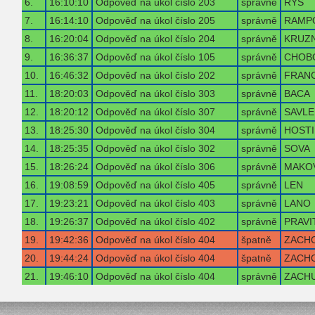
6.
16:10:10
Odpověď na úkol číslo 203
správně
RYS
7.
16:14:10
Odpověď na úkol číslo 205
správně
RAMP
8.
16:20:04
Odpověď na úkol číslo 204
správně
KRUZ
9.
16:36:37
Odpověď na úkol číslo 105
správně
CHOB
10.
16:46:32
Odpověď na úkol číslo 202
správně
FRAN
11.
18:20:03
Odpověď na úkol číslo 303
správně
BACA
12.
18:20:12
Odpověď na úkol číslo 307
správně
SAVLE
13.
18:25:30
Odpověď na úkol číslo 304
správně
HOSTI
14.
18:25:35
Odpověď na úkol číslo 302
správně
SOVA
15.
18:26:24
Odpověď na úkol číslo 306
správně
MAKO
16.
19:08:59
Odpověď na úkol číslo 405
správně
LEN
17.
19:23:21
Odpověď na úkol číslo 403
správně
LANO
18.
19:26:37
Odpověď na úkol číslo 402
správně
PRAVI
19.
19:42:36
Odpověď na úkol číslo 404
špatně
ZACH
20.
19:44:24
Odpověď na úkol číslo 404
špatně
ZACH
21.
19:46:10
Odpověď na úkol číslo 404
správně
ZACH