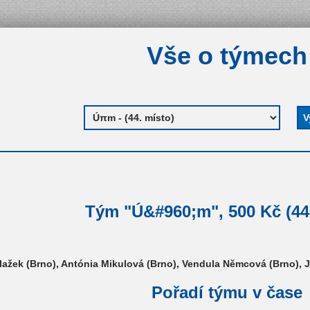
Vše o týmech
Tým "Ú&#960;m", 500 Kč (44
Blažek (Brno), Antónia Mikulová (Brno), Vendula Němcová (Brno), 
Pořadí týmu v čase