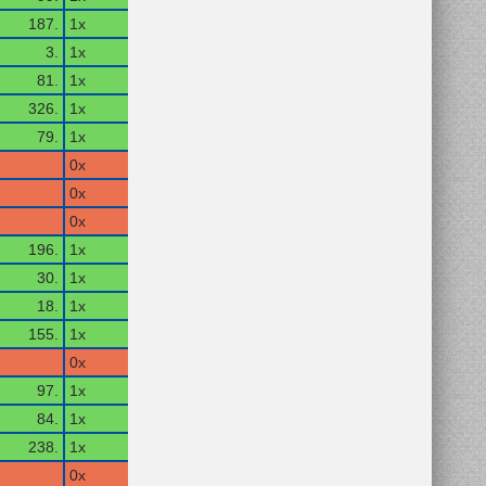
187.
1x
3.
1x
81.
1x
326.
1x
79.
1x
0x
0x
0x
196.
1x
30.
1x
18.
1x
155.
1x
0x
97.
1x
84.
1x
238.
1x
0x