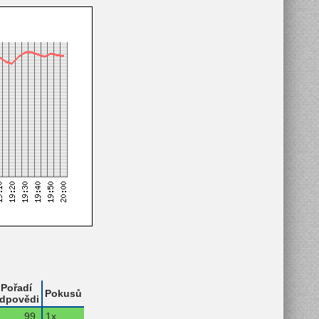
Pořadí
Pokusů
dpovědi
99.
1x