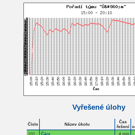
Vyřešené úlohy
Čas
Číslo
Název úkolu
řešení
o
101
Čáry
4 min