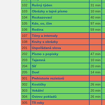
102
Rušný týden
31 min
103
Obrázky a tajné písmo
10 min
104
Rozkazovací
40 min
105
Kdo, co, čím
97 min
106
Rodina
59 min
107
Tóny a intervaly
108
Kruhy s obrázky
201
Uspořádaná slova
202
Písmo s popisky
47 min
203
Tajemná
10 min
204
Síť
20 min
205
Duel
14 min
301
Prehistorie rezistorů
302
Kostičky
26 min
303
Vokální
20 min
304
Ostrov pokladů
26 min
305
Tři roky