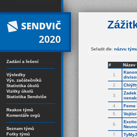
Zážit
2020
Seřadit dle:
názvu tým
Zadání a řešení
#
Název
Kanon
Výsledky
1.
diviso
Výs. začátečníků
2.
Chlýf
Statistika úkolů
Vizitky úkolů
Zadek
3.
Statistika Sendviče
nenakr
4.
Ferne 
Reakce týmů
5.
Vojtíci
Komentáře orgů
Excit
6.
Neuro
Seznam týmů
Fotky týmů
7.
TyMyJ