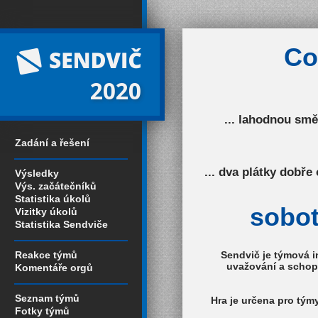
Co
2020
... lahodnou smě
Zadání a řešení
... dva plátky dobř
Výsledky
Výs. začátečníků
Statistika úkolů
sobot
Vizitky úkolů
Statistika Sendviče
Reakce týmů
Sendvič je týmová
i
uvažování a schopno
Komentáře orgů
Seznam týmů
Hra je určena pro tým
Fotky týmů