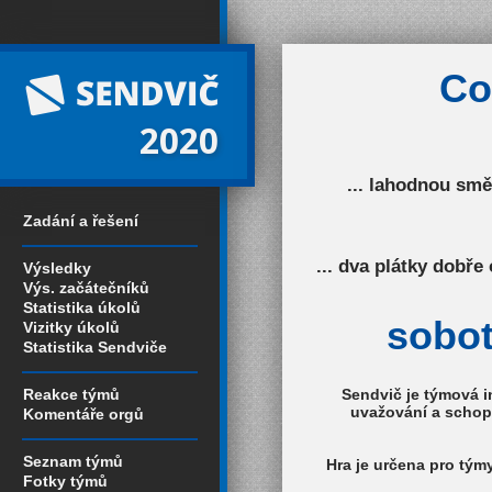
Co
2020
... lahodnou smě
Zadání a řešení
... dva plátky dobř
Výsledky
Výs. začátečníků
Statistika úkolů
sobot
Vizitky úkolů
Statistika Sendviče
Reakce týmů
Sendvič je týmová
i
uvažování a schopno
Komentáře orgů
Seznam týmů
Hra je určena pro tým
Fotky týmů