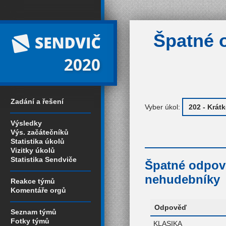
Špatné 
2020
Zadání a řešení
Vyber úkol:
Výsledky
Výs. začátečníků
Statistika úkolů
Vizitky úkolů
Statistika Sendviče
Špatné odpově
nehudebníky
Reakce týmů
Komentáře orgů
Odpověď
Seznam týmů
Fotky týmů
KLASIKA