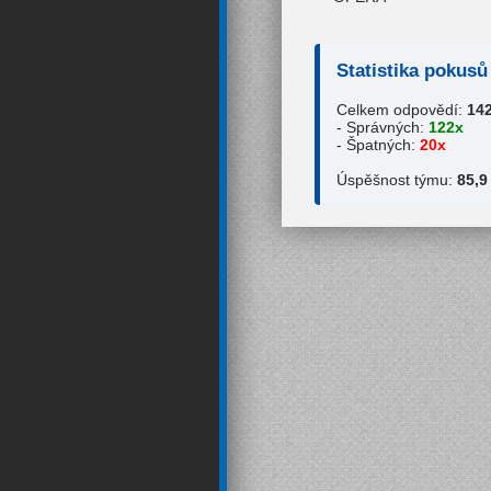
Statistika pokusů
Celkem odpovědí:
14
- Správných:
122x
- Špatných:
20x
Úspěšnost týmu:
85,9