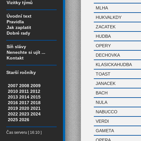
Vizitky týmů
MLHA
Úvodní text
HUKVALKDY
Pravidla
ZACATEK
Jak zaplatit
Dobré rady
HUDBA
OPERY
Síň slávy
Nenechte si ujít ...
DECHOVKA
Kontakt
KLASICKAHUDBA
Starší ročníky
TOAST
JANACEK
2007
2008
2009
2010
2011
2012
BACH
2013
2014
2015
NULA
2016
2017
2018
2019
2020
2021
NABUCCO
2022
2023
2024
2025
2026
VERDI
GAMETA
Čas serveru [ 16:10 ]
OPERA