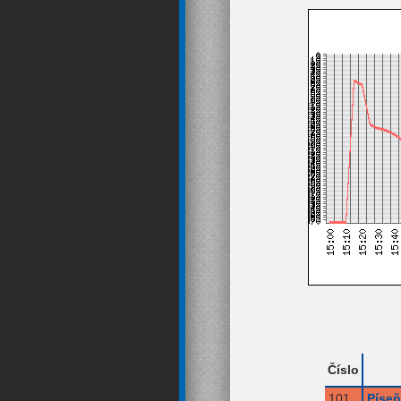
Číslo
101
Píseň