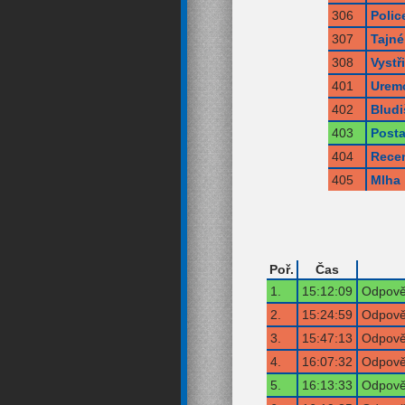
306
Polic
307
Tajné
308
Vystř
401
Uremc
402
Bludi
403
Posta
404
Rece
405
Mlha
Poř.
Čas
1.
15:12:09
Odpověď
2.
15:24:59
Odpověď
3.
15:47:13
Odpověď
4.
16:07:32
Odpověď
5.
16:13:33
Odpověď