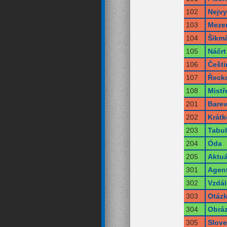
102
Nejvy
103
Meze
104
Šikmá
105
Náčrt
106
Češti
107
Řecko
108
Mistře
201
Bare
202
Krátk
203
Tabu
204
Óda
205
Aktuá
301
Agent
302
Vzdál
303
Otáz
304
Obráz
305
Slov