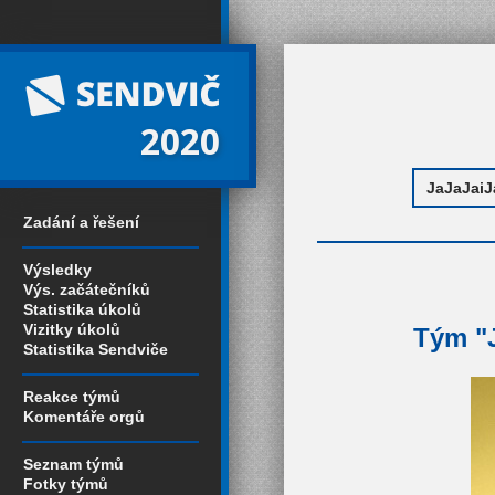
2020
Zadání a řešení
Výsledky
Výs. začátečníků
Statistika úkolů
Vizitky úkolů
Tým "J
Statistika Sendviče
Reakce týmů
Komentáře orgů
Seznam týmů
Fotky týmů