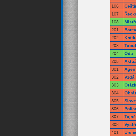
106
Češti
107
Řecko
108
Mistře
201
Bare
202
Krátk
203
Tabu
204
Óda
205
Aktuá
301
Agent
302
Vzdál
303
Otáz
304
Obráz
305
Slov
306
Polic
307
Tajné
308
Vystř
401
Uremc