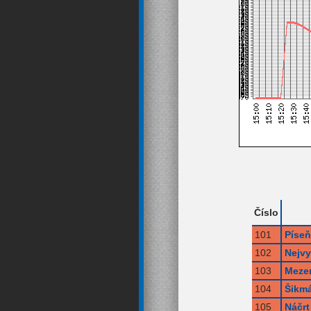
Číslo
101
Píseň
102
Nejvy
103
Meze
104
Šikmá
105
Náčrt