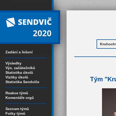
2020
Zadání a řešení
Výsledky
Výs. začátečníků
Statistika úkolů
Vizitky úkolů
Tým "Kru
Statistika Sendviče
Reakce týmů
Komentáře orgů
Seznam týmů
Fotky týmů