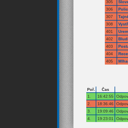
305
Slov
306
Poli
307
Tajn
308
Vyst
401
Urem
402
Blud
403
Post
404
Rece
405
Mlha
Poř.
Čas
1.
16:42:55
Odpově
2.
18:36:46
Odpově
3.
19:09:46
Odpově
4.
19:23:01
Odpově