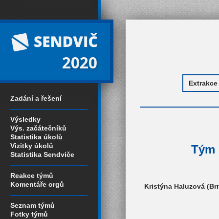
2020
Zadání a řešení
Výsledky
Výs. začátečníků
Statistika úkolů
Vizitky úkolů
Tým 
Statistika Sendviče
Reakce týmů
Komentáře orgů
Kristýna Haluzová (Br
Seznam týmů
Fotky týmů