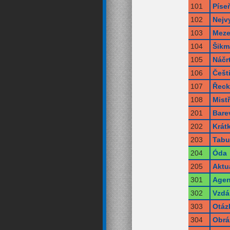
101
Píse
102
Nejv
103
Meze
104
Šikm
105
Náčr
106
Češt
107
Řeck
108
Mistř
201
Bare
202
Krát
203
Tabu
204
Óda
205
Aktu
301
Agen
302
Vzdá
303
Otáz
304
Obráz