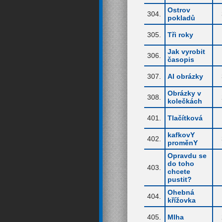
Ostrov
304.
pokladů
305.
Tři roky
Jak vyrobit
306.
časopis
307.
AI obrázky
Obrázky v
308.
kolečkách
401.
Tlačítková
kafkovY
402.
proměnY
Opravdu se
do toho
403.
chcete
pustit?
Ohebná
404.
křížovka
405.
Mlha