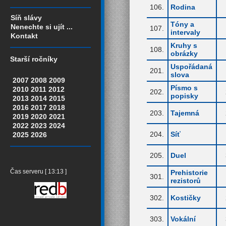
106.
Rodina
Síň slávy
Tóny a
Nenechte si ujít ...
107.
intervaly
Kontakt
Kruhy s
108.
obrázky
Starší ročníky
Uspořádaná
201.
slova
2007
2008
2009
Písmo s
2010
2011
2012
202.
popisky
2013
2014
2015
2016
2017
2018
203.
Tajemná
2019
2020
2021
2022
2023
2024
204.
Síť
2025
2026
205.
Duel
Prehistorie
Čas serveru [ 13:13 ]
301.
rezistorů
302.
Kostičky
303.
Vokální