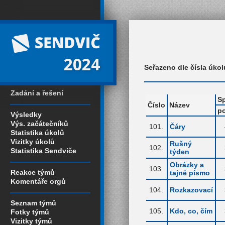
2024
Seřazeno dle čísla úkol
Zadání a řešení
Sp
Číslo
Název
p
Výsledky
Výs. začátečníků
101.
Čáry
Statistika úkolů
Vizitky úkolů
Rušný
102.
Statistika Sendviče
týden
Obrázky a
103.
Reakce týmů
tajné písmo
Komentáře orgů
104.
Rozkazovací
Seznam týmů
105.
Kdo, co, čím
Fotky týmů
Vizitky týmů