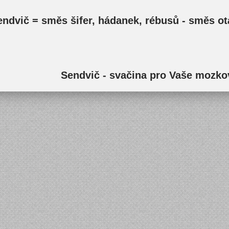
endvič = směs šifer, hádanek, rébusů - směs ot
Sendvič - svačina pro Vaše mozkov