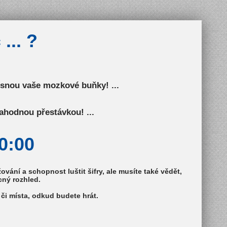
... ?
mlsnou vaše mozkové buňky! ...
ahodnou přestávkou! ...
0:00
ování a schopnost luštit šifry, ale musíte také vědět,
cný rozhled.
 či místa, odkud budete hrát.