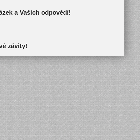
ázek a Vašich odpovědí!
é závity!