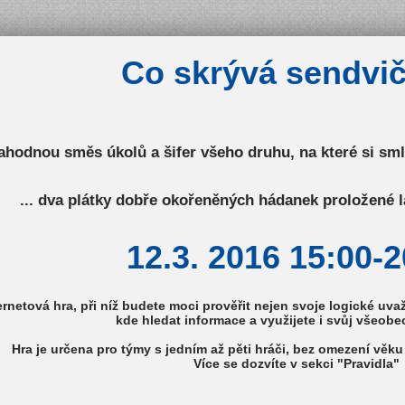
Co skrývá sendvič 
 lahodnou směs úkolů a šifer všeho druhu, na které si s
... dva plátky dobře okořeněných hádanek proložené l
12.3. 2016 15:00-2
ernetová
hra, při níž budete moci prověřit nejen svoje logické uvaž
kde hledat informace a využijete i svůj všeobe
Hra je určena pro týmy s jedním až pěti hráči, bez omezení věku
Více se dozvíte v sekci "Pravidla"