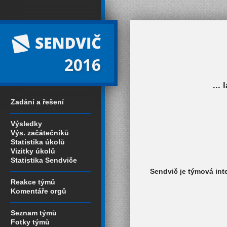
2016
...
Zadání a řešení
Výsledky
Výs. začátečníků
Statistika úkolů
Vizitky úkolů
Statistika Sendviče
Sendvič je týmová
int
Reakce týmů
Komentáře orgů
Seznam týmů
Fotky týmů