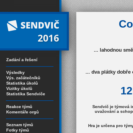
Co
2016
... lahodnou smě
Zadání a řešení
... dva plátky dobř
Výsledky
Výs. začátečníků
Statistika úkolů
12
Vizitky úkolů
Statistika Sendviče
Reakce týmů
Sendvič je týmová
i
uvažování a schopno
Komentáře orgů
Seznam týmů
Hra je určena pro tým
Fotky týmů