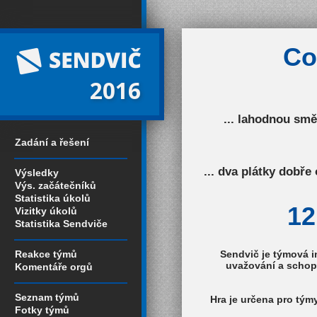
Co
2016
... lahodnou smě
Zadání a řešení
... dva plátky dobř
Výsledky
Výs. začátečníků
Statistika úkolů
12
Vizitky úkolů
Statistika Sendviče
Reakce týmů
Sendvič je týmová
i
uvažování a schopno
Komentáře orgů
Seznam týmů
Hra je určena pro tým
Fotky týmů