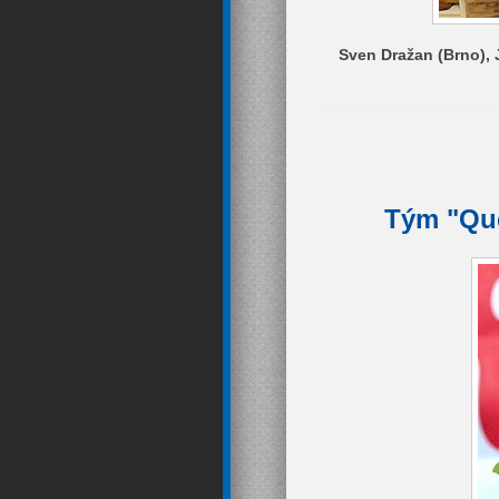
Sven Dražan (Brno), 
Tým "Que