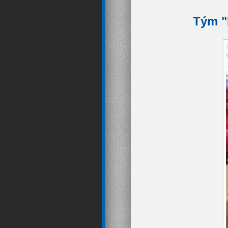
Tým "