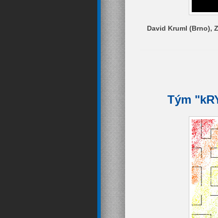
David Kruml (Brno), 
Tým "kRY