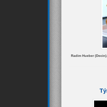
Radim Hueber (Decin),
Tý