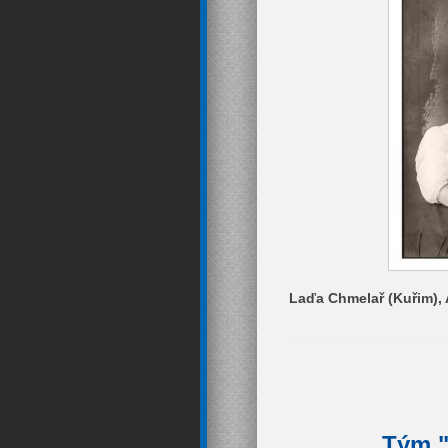
Laďa Chmelař (Kuřim), A
Tým "