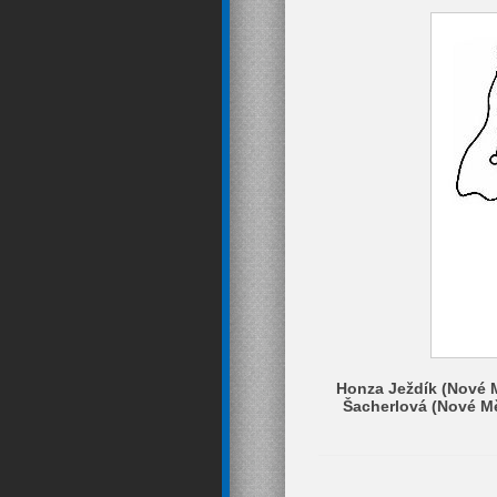
Honza Ježdík (Nové 
Šacherlová (Nové Mě