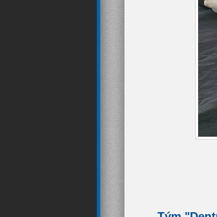
Tým "Dentr