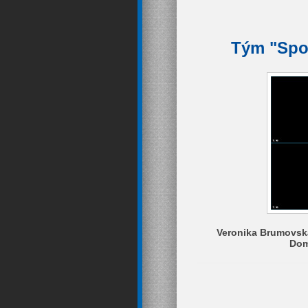
Tým "Spol
Veronika Brumovská
Dom