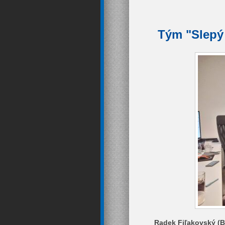
Tým "Slepý 
Radek Fiľakovský (Br