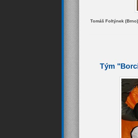
Tomáš Foltýnek (Brno)
Tým "Borci