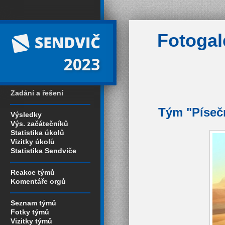
Fotogal
2023
Zadání a řešení
Tým "Písečn
Výsledky
Výs. začátečníků
Statistika úkolů
Vizitky úkolů
Statistika Sendviče
Reakce týmů
Komentáře orgů
Seznam týmů
Fotky týmů
Vizitky týmů