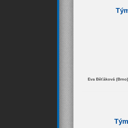
Tým
Eva Běťáková (Brno)
Tým 