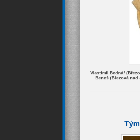
Vlastimil Bednář (Břez
Beneš (Březová nad S
Tým 