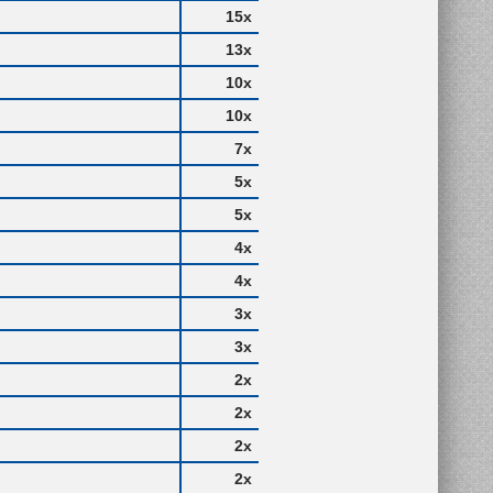
15x
13x
10x
10x
7x
5x
5x
4x
4x
3x
3x
2x
2x
2x
2x