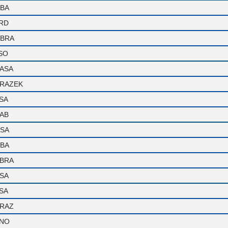
BA
RD
BRA
SO
ASA
RAZEK
SA
AB
SA
BA
BRA
SA
SA
RAZ
NO