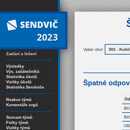
2023
Vyber úkol:
Zadání a řešení
Výsledky
Výs. začátečníků
Statistika úkolů
Špatné odpově
Vizitky úkolů
Statistika Sendviče
Od
Reakce týmů
Komentáře orgů
BO
BA
Seznam týmů
Fotky týmů
OB
Vizitky týmů