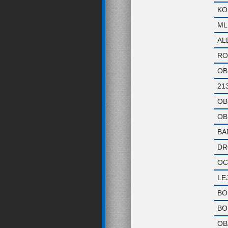
KO
ML
AL
RO
OB
21
OB
OB
BA
DR
OC
LE
BO
BO
OB