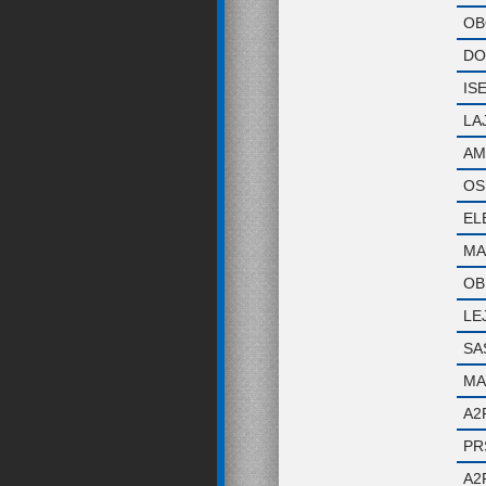
OB
DO
IS
LA
AM
OS
EL
MA
OB
LE
SA
MA
A2
PR
A2