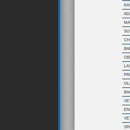
KA
AD
MA
SO
CH
BA
OB
LA
PR
OL
BA
VE
EN
VE
SP