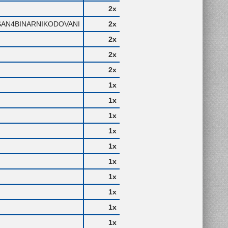
2x
AN4BINARNIKODOVANI
2x
2x
2x
2x
1x
1x
1x
1x
1x
1x
1x
1x
1x
1x