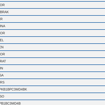
OR
BRAK
ER
JNA
OR
EL
EN
OR
RAT
JN
SA
RS
PKB1BPC3MD4BK
SO
PB1BC3MD4B