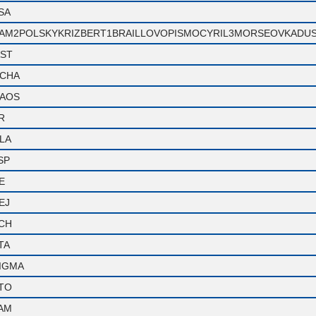
SA
AM2POLSKYKRIZBERT1BRAILLOVOPISMOCYRIL3MORSEOVKADUS
ST
CHA
AOS
R
LA
SP
E
EJ
CH
TA
IGMA
TO
AM