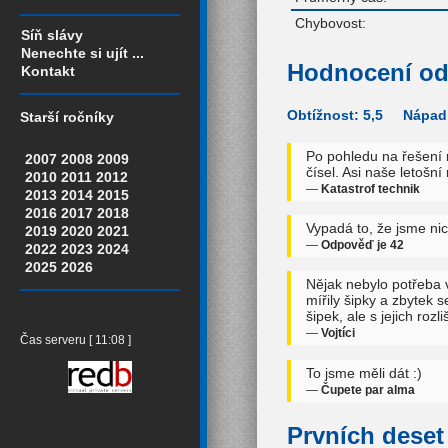
Chybovost:
Síň slávy
Nenechte si ujít ...
Hodnocení od
Kontakt
Obtížnost: 5,5 Nápadi
Starší ročníky
Po pohledu na řešení 
2007
2008
2009
čísel. Asi naše letošní
2010
2011
2012
—
Katastrof technik
2013
2014
2015
2016
2017
2018
Vypadá to, že jsme nic
2019
2020
2021
—
Odpověď je 42
2022
2023
2024
2025
2026
Nějak nebylo potřeba 
mířily šipky a zbytek 
šipek, ale s jejich ro
—
Vojtíci
Čas serveru [ 11:08 ]
To jsme měli dát :)
—
Čupete par alma
Prvních deset 