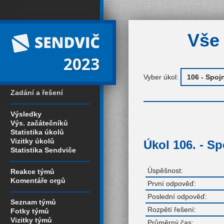
Vše 
2023
Vyber úkol:
Zadání a řešení
Výsledky
Výs. začátečníků
Statistika úkolů
Vizitky úkolů
Úkol 106. - Sp
Statistika Sendviče
Úspěšnost:
Reakce týmů
Komentáře orgů
První odpověď:
Poslední odpověď:
Seznam týmů
Rozpětí řešení:
Fotky týmů
Vizitky týmů
Průměrný čas: