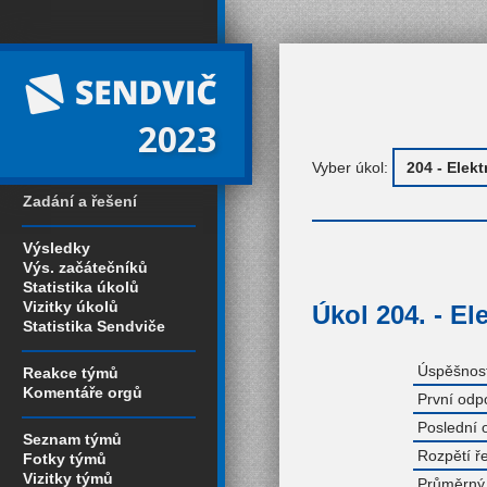
2023
Vyber úkol:
Zadání a řešení
Výsledky
Výs. začátečníků
Statistika úkolů
Vizitky úkolů
Úkol 204. - El
Statistika Sendviče
Úspěšnost
Reakce týmů
Komentáře orgů
První odp
Poslední 
Seznam týmů
Rozpětí ř
Fotky týmů
Vizitky týmů
Průměrný 