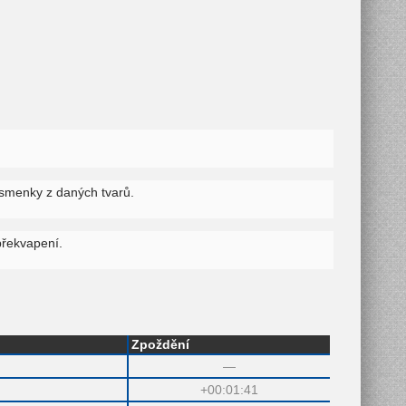
ísmenky z daných tvarů.
překvapení.
Zpoždění
—
+00:01:41