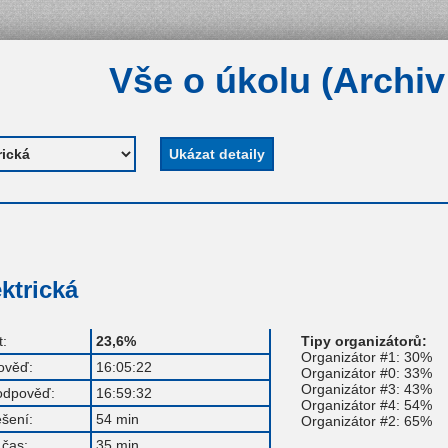
Vše o úkolu (Archiv
ektrická
:
23,6%
Tipy organizátorů:
Organizátor #1: 30%
ověď:
16:05:22
Organizátor #0: 33%
Organizátor #3: 43%
odpověď:
16:59:32
Organizátor #4: 54%
ešení:
54 min
Organizátor #2: 65%
čas:
35 min