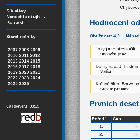
Chybovost
Síň slávy
Nenechte si ujít ...
Hodnocení od
Kontakt
Obtížnost: 4,3 Nápadi
Starší ročníky
Taky jsme přeskočili.
2007
2008
2009
—
Odpověď je 42
2010
2011
2012
2013
2014
2015
Dobrý nápad! Luštění 
2016
2017
2018
—
Vojtíci
2019
2020
2021
2022
2023
2024
2025
2026
Krásná šifra! Barvy n
—
Čupete par alma
Prvních deset 
Čas serveru [ 00:15 ]
Pořadí
Čas
1.
16
2.
16