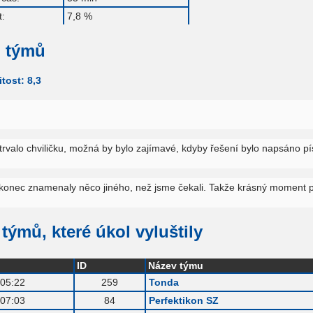
:
7,8 %
 týmů
tost: 8,3
trvalo chviličku, možná by bylo zajímavé, kdyby řešení bylo napsáno p
akonec znamenaly něco jiného, než jsme čekali. Takže krásný moment 
týmů, které úkol vyluštily
ID
Název týmu
:05:22
259
Tonda
:07:03
84
Perfektikon SZ