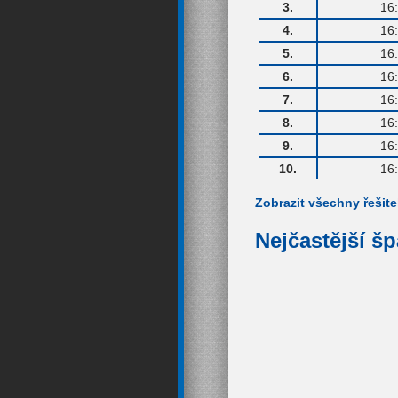
3.
16
4.
16
5.
16
6.
16
7.
16
8.
16
9.
16
10.
16
Zobrazit všechny řešite
Nejčastější š