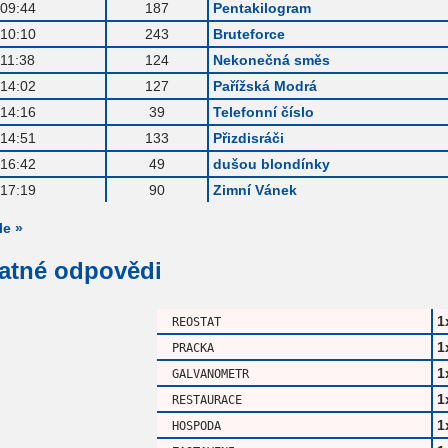
:09:44
187
Pentakilogram
:10:10
243
Bruteforce
:11:38
124
Nekonečná směs
:14:02
127
Pařížská Modrá
:14:16
39
Telefonní číslo
:14:51
133
Přizdisráči
:16:42
49
dušou blondínky
:17:19
90
Zimní Vánek
le »
patné odpovědi
1
REOSTAT
1
PRACKA
1
GALVANOMETR
1
RESTAURACE
1
HOSPODA