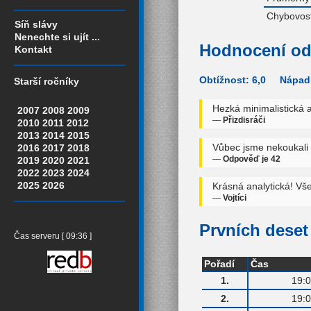
Chybovost
Síň slávy
Nenechte si ujít ...
Hodnocení od
Kontakt
Obtížnost: 6,0 Nápadi
Starší ročníky
Hezká minimalistická an
2007
2008
2009
—
Přizdisráči
2010
2011
2012
2013
2014
2015
Vůbec jsme nekoukali
2016
2017
2018
—
Odpověď je 42
2019
2020
2021
2022
2023
2024
2025
2026
Krásná analytická! Vše
—
Vojtíci
Prvních deset 
Čas serveru [ 09:36 ]
Pořadí
Čas
1.
19:0
2.
19:0