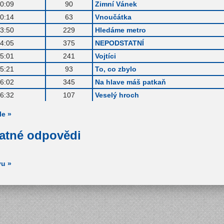
0:09
90
Zimní Vánek
0:14
63
Vnoučátka
3:50
229
Hledáme metro
4:05
375
NEPODSTATNÍ
5:01
241
Vojtíci
5:21
93
To, co zbylo
6:02
345
Na hlave máš patkaň
6:32
107
Veselý hroch
le »
patné odpovědi
vu »