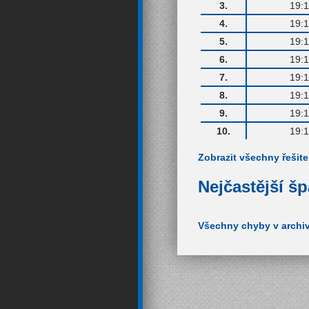
3.
19:1
4.
19:1
5.
19:1
6.
19:1
7.
19:1
8.
19:1
9.
19:1
10.
19:1
Zobrazit všechny řešite
Nejčastější š
Všechny chyby v archi