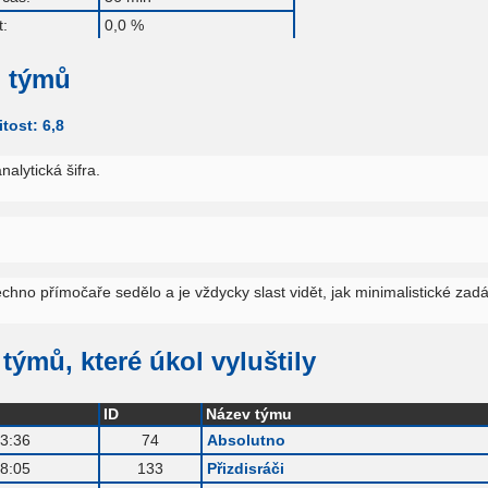
:
0,0 %
 týmů
tost: 6,8
alytická šifra.
chno přímočaře sedělo a je vždycky slast vidět, jak minimalistické zad
týmů, které úkol vyluštily
ID
Název týmu
3:36
74
Absolutno
8:05
133
Přizdisráči