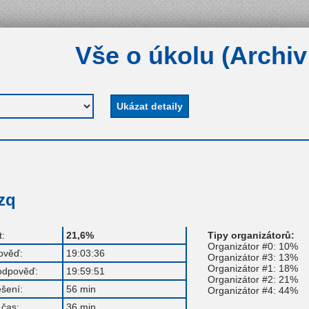
Vše o úkolu (Archiv
zq
:
21,6%
Tipy organizátorů:
Organizátor #0: 10%
ověď:
19:03:36
Organizátor #3: 13%
Organizátor #1: 18%
odpověď:
19:59:51
Organizátor #2: 21%
ešení:
56 min
Organizátor #4: 44%
čas:
36 min