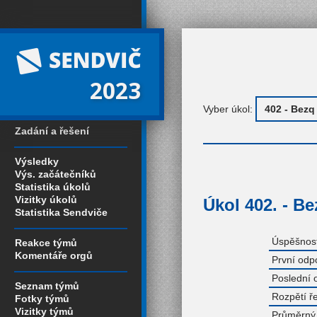
2023
Vyber úkol:
Zadání a řešení
Výsledky
Výs. začátečníků
Statistika úkolů
Vizitky úkolů
Úkol 402. - Be
Statistika Sendviče
Úspěšnost
Reakce týmů
Komentáře orgů
První odp
Poslední 
Seznam týmů
Rozpětí ř
Fotky týmů
Vizitky týmů
Průměrný 