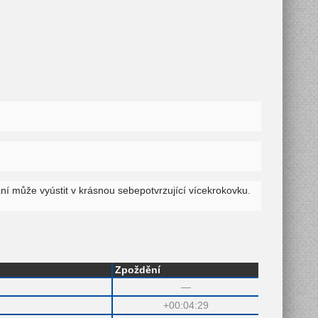
ání může vyústit v krásnou sebepotvrzující vícekrokovku.
Zpoždění
—
+00:04:29