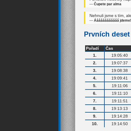
—
Čupete par alma
Nehnuli jsme s tím, al
—
Áááááááááááá jdeme
Prvních deset 
Pořadí
Čas
1.
19:05:40
2.
19:07:37
3.
19:08:38
4.
19:09:41
5.
19:11:06
6.
19:11:10
7.
19:11:51
8.
19:13:13
9.
19:14:28
10.
19:14:50