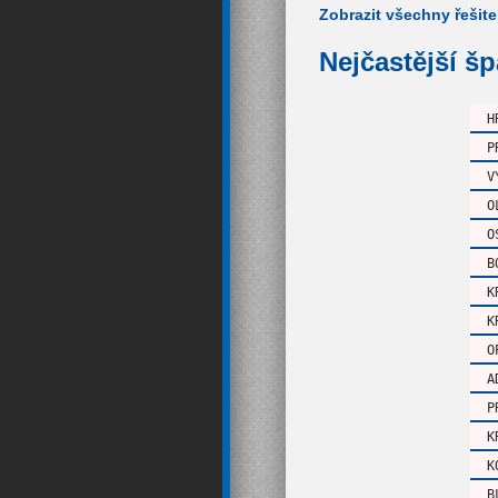
Zobrazit všechny řešite
Nejčastější š
H
P
V
O
O
B
K
K
O
A
P
K
K
B