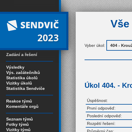
Vše 
2023
Vyber úkol:
Zadání a řešení
Výsledky
Výs. začátečníků
Statistika úkolů
Vizitky úkolů
Úkol 404. - K
Statistika Sendviče
Úspěšnost:
Reakce týmů
Komentáře orgů
První odpověď:
Poslední odpověď:
Seznam týmů
Rozpětí řešení:
Fotky týmů
Vizitky týmů
Průměrný čas: