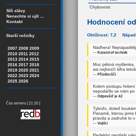
Chybovost:
Síň slávy
Nenechte si ujít ...
Hodnocení od
Kontakt
Obtížnost: 7,2 Nápadi
Starší ročníky
Nádhera! Nejnápaditější
2007
2008
2009
—
Katastrof technik
2010
2011
2012
2013
2014
2015
Moc pěkná myšlenka, he
2016
2017
2018
asi nejhezčí šifra letoš
2019
2020
2021
—
Přizdisráči
2022
2023
2024
2025
2026
Kolem postupu řešení 
nepodařilo se nám po 
—
Odpověď je 42
Čas serveru [ 21:20 ]
Tybrďo, doteď koukám, ž
Panamě, kterou jsme br
pravda a zadruhé to v té
—
Vojtíci
Perfektní neotřelý náp