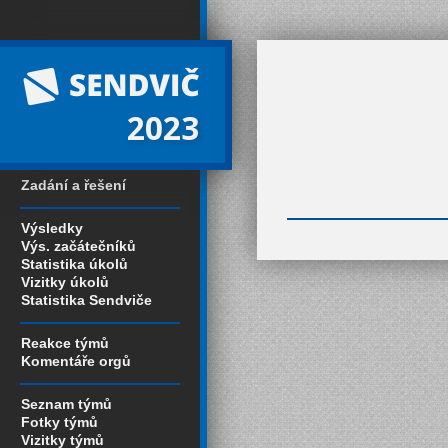
2023
Zadání a řešení
Výsledky
Výs. začátečníků
Statistika úkolů
Vizitky úkolů
Statistika Sendviče
Reakce týmů
Komentáře orgů
Seznam týmů
Fotky týmů
Vizitky týmů