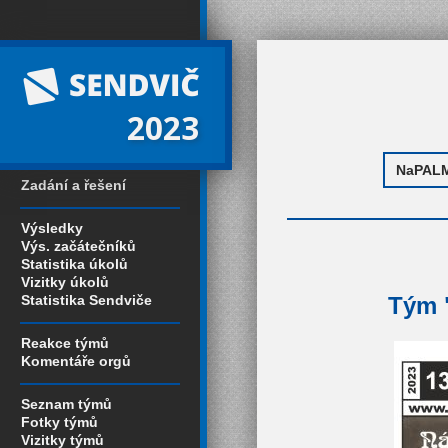
2023
Zadání a řešení
Výsledky
Výs. začátečníků
Statistika úkolů
Vizitky úkolů
Statistika Sendviče
Tým 
Reakce týmů
Komentáře orgů
Seznam týmů
Fotky týmů
Vizitky týmů