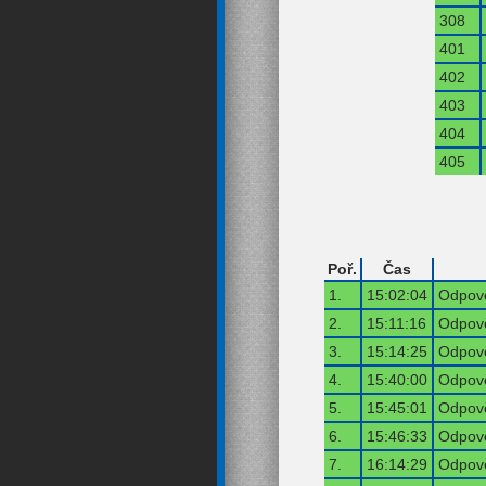
308
401
402
403
404
405
Poř.
Čas
1.
15:02:04
Odpově
2.
15:11:16
Odpově
3.
15:14:25
Odpově
4.
15:40:00
Odpově
5.
15:45:01
Odpově
6.
15:46:33
Odpově
7.
16:14:29
Odpově