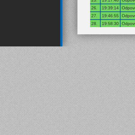
26.
19:39:14
Odpově
27.
19:46:55
Odpově
28.
19:58:30
Odpově