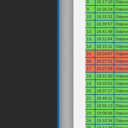
8.
16:17:18
Odpově
9.
16:26:24
Odpově
10.
16:31:31
Odpově
11.
16:39:57
Odpově
12.
16:41:48
Odpově
13.
18:11:54
Odpově
14.
18:15:11
Odpově
15.
18:24:07
Odpově
16.
18:27:31
Odpově
17.
18:27:58
Odpově
18.
18:31:00
Odpově
19.
18:33:55
Odpově
20.
18:37:27
Odpově
21.
18:49:11
Odpově
22.
18:56:13
Odpově
23.
19:08:06
Odpově
24.
19:10:34
Odpově
25.
19:17:48
Odpově