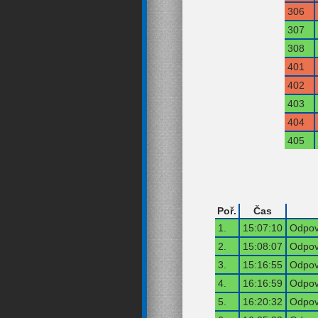
306
307
308
401
402
403
404
405
Poř.
Čas
1.
15:07:10
Odpov
2.
15:08:07
Odpov
3.
15:16:55
Odpov
4.
16:16:59
Odpov
5.
16:20:32
Odpov