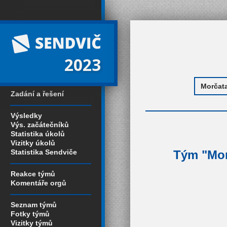
2023
Zadání a řešení
Výsledky
Výs. začátečníků
Statistika úkolů
Vizitky úkolů
Statistika Sendviče
Tým "Morč
Reakce týmů
Komentáře orgů
Seznam týmů
Fotky týmů
Vizitky týmů