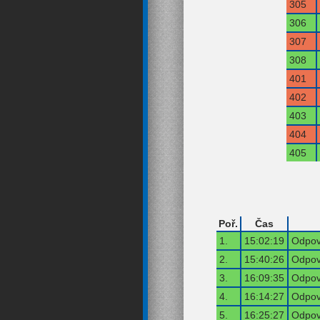
305
306
307
308
401
402
403
404
405
Poř.
Čas
1.
15:02:19
Odpov
2.
15:40:26
Odpov
3.
16:09:35
Odpov
4.
16:14:27
Odpov
5.
16:25:27
Odpov