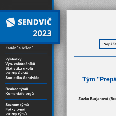
2023
Zadání a řešení
Výsledky
Výs. začátečníků
Statistika úkolů
Vizitky úkolů
Statistika Sendviče
Tým "Prepá
Reakce týmů
Komentáře orgů
Zuzka Burjanová (Brat
Seznam týmů
Fotky týmů
Vizitky týmů