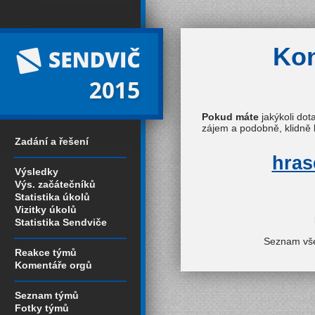
Kon
2015
Pokud máte
jakýkoli dot
zájem a podobně, klidně 
Zadání a řešení
hras
Výsledky
Výs. začátečníků
Statistika úkolů
Vizitky úkolů
Statistika Sendviče
Seznam vše
Reakce týmů
Komentáře orgů
Seznam týmů
Fotky týmů