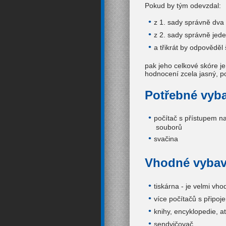
Pokud by tým odevzdal:
z 1. sady správně dva 
z 2. sady správně jede
a třikrát by odpověděl
pak jeho celkové skóre j
hodnocení zcela jasný, po
Potřebné vyb
počítač s přístupem na
souborů
svačina
Vhodné vybav
tiskárna - je velmi vh
více počítačů s připoj
knihy, encyklopedie, atl
sendvičovač