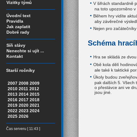
Vizitky týmů
V šifrách standardně 
na toto upozorněno v k
Úvodní text
Během hry vidíte aktuá
Pravidla
aby závěrečné výsled
Jak zaplatit
Nejen pro začátečníky
Dobré rady
Schéma hrací
Síň slávy
Nenechte si ujít ...
Kontakt
Hra se skládá ze dvou 
Obě kola dělí hodinov
ale také k taktické po
Starší ročníky
Úkoly budou zveřejňov
pak dalších 5. Všech 
2007
2008
2009
o přestávce ani ve dr
2010
2011
2012
jsou jiné.
2013
2014
2015
2016
2017
2018
2019
2020
2021
2022
2023
2024
2025
2026
Čas serveru [ 11:43 ]