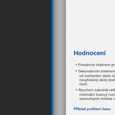
Hodnocení
Primárním kritériem p
Sekundárním kritériem
od zveřejnění úkolu 
nevyřešený úkol) dost
časů.
Abychom zabránili vel
minimální časový roz
samozřejmě můžete od
Příklad počítaní času