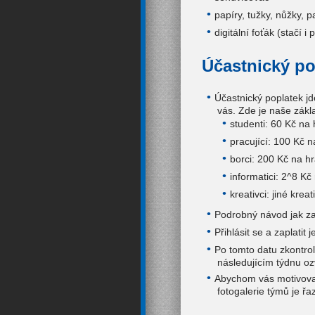
papíry, tužky, nůžky, pa
digitální foťák (stačí i
Účastnický po
Účastnický poplatek jd
vás. Zde je naše zákl
studenti: 60 Kč na
pracující: 100 Kč 
borci: 200 Kč na h
informatici: 2^8 K
kreativci: jiné krea
Podrobný návod jak zap
Přihlásit se a zaplatit
Po tomto datu zkontrol
následujícím týdnu o
Abychom vás motivoval
fotogalerie týmů je ř