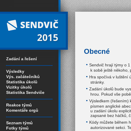
2015
Obecné
Zadání a řešení
Sendvič hrají týmy o 1
k sobě ještě někoho, 
Výsledky
Výs. začátečníků
Hra spočívá v luštění 
Statistika úkolů
stránky.
Vizitky úkolů
Zadání úkolů bude vys
Statistika Sendviče
hrou. Pokud vše pobě
Výsledkem (řešením) 
Reakce týmů
písmen anglické abec
Komentáře orgů
u zadání úkolu explici
zapsané bez háčků, č
Kódy můžete během hr
Seznam týmů
autorizované sekci. T
Fotky týmů