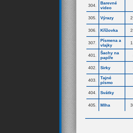
Barevné
304.
video
305.
Výrazy
2
306.
Křížovka
2
Písmena a
307.
1
vlajky
Šachy na
401.
papíře
402.
Sirky
Tajné
403.
písmo
404.
Svátky
405.
Mlha
3