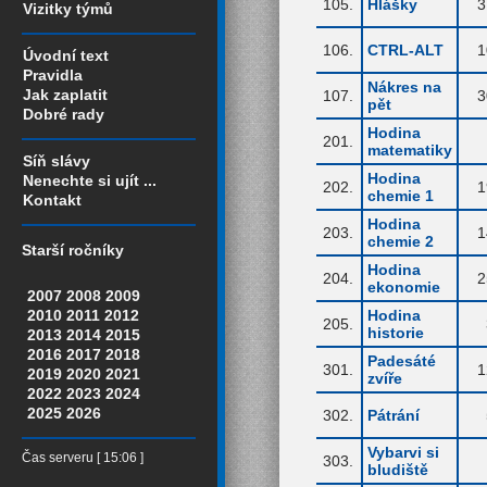
105.
Hlášky
3
Vizitky týmů
106.
CTRL-ALT
1
Úvodní text
Pravidla
Nákres na
Jak zaplatit
107.
3
pět
Dobré rady
Hodina
201.
matematiky
Síň slávy
Hodina
Nenechte si ujít ...
202.
1
chemie 1
Kontakt
Hodina
203.
1
chemie 2
Starší ročníky
Hodina
204.
2
ekonomie
2007
2008
2009
2010
2011
2012
Hodina
205.
historie
2013
2014
2015
2016
2017
2018
Padesáté
301.
1
2019
2020
2021
zvíře
2022
2023
2024
2025
2026
302.
Pátrání
Vybarvi si
Čas serveru [ 15:06 ]
303.
bludiště