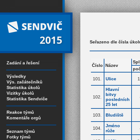
2015
Seřazeno dle čísla úkol
Spl
Zadání a řešení
Číslo
Název
po
Výsledky
101.
Ulice
1
Výs. začátečníků
Statistika úkolů
Hlavní
Vizitky úkolů
bitvy
102.
Statistika Sendviče
posledních
25 let
Reakce týmů
103.
Bludiště
Komentáře orgů
Jméno
104.
růže
Seznam týmů
Fotky týmů