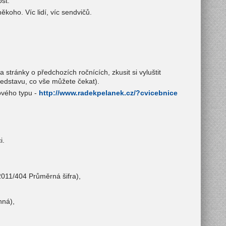
st.
koho. Víc lidí, víc sendvičů.
 stránky o předchozích ročnících, zkusit si vyluštit
představu, co vše můžete čekat).
čového typu -
http://www.radekpelanek.cz/?cvicebnice
i.
 2011/404 Průměrná šifra),
nná),