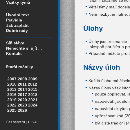
vítáni; snažíme se ko
Vizitky týmů
Větší týmy mají docela
Není nezbytně nutné, a
Úvodní text
Pravidla
Jak zaplatit
Úlohy
Dobré rady
Úlohy jsou rozmanité. N
Síň slávy
alespoň pár šifer a pr
Nenechte si ujít ...
Případně můžete pro tr
Kontakt
Názvy úloh
Starší ročníky
2007
2008
2009
Každá úloha má číselný
2010
2011
2012
Název úlohy však info
2013
2014
2015
pouze popisovat, j
2016
2017
2018
2019
2020
2021
napovídat, jak úloh
2022
2023
2024
napovídat skrytou 
2025
2026
upřesňovat kód (20
Čas serveru [ 13:24 ]
být čistě tradiční (