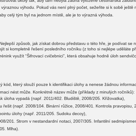
nstruovat úkoly tak, aby tam nebyla žádná vyloženě češtinářská záludno
 výraznou výhodu. Pokud vás není plný počet, sežeňte si k sobě ještě ně
by celý tým byl na jednom místě, ale je to výrazná výhoda.
ejlepší způsob, jak získat dobrou představu o této hře, je podívat se na
ojít si kompletně řešení posledního ročníku (z toho si nejlépe uděláte 
énink využít “Šifrovací cvičebnici”, která obsahuje hodně úloh sendvi
 kód, který slouží pouze k identifikaci úlohy a nenese žádnou informac
rmaci nést může. Konkrétně název může (příklady z minulých ročníků):
ak úloha vypadá (např. 2011/402. Bludiště, 2008/205. Křižovatka),
u řešit (např. 2008/104. Binární růžice, 2008/401. Kontrola pravopisu,
pointu úlohy (např. 2011/205. Sudoku decoy),
08/201. Strom v nestandardní notaci, 2007/305. Infantilní sedmipísme
405. Mlha).