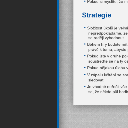
Pokud si myslíte, že 
Strategie
Složitost úkolů je velm
nepředpokládáme, že b
se raději vybodnout.
Během hry budete mít s
právě k tomu, abyste 
Pokud jste v druhé pol
soustřeďte se na ty o
Pokud nějakou úlohu v
V zápalu luštění se sn
sledovat.
Je vhodné neřešit vše 
se, že někdo půl hodin