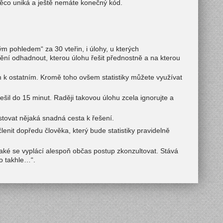
něco uniká a ještě nemáte konečný kód.
ným pohledem“ za 30 vteřin, i úlohy, u kterých
mění odhadnout, kterou úlohu řešit přednostně a na kterou
em k ostatním. Kromě toho ovšem statistiky můžete využívat
šil do 15 minut. Raději takovou úlohu zcela ignorujte a
stovat nějaká snadná cesta k řešení.
enit dopředu člověka, který bude statistiky pravidelně
 také se vyplácí alespoň občas postup zkonzultovat. Stává
to takhle…“.