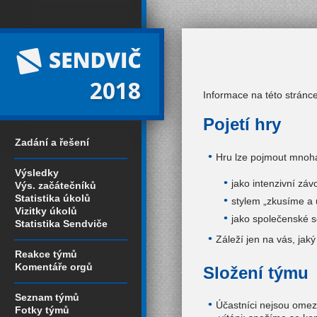
2018
Informace na této stránc
Pojetí hry
Zadání a řešení
Hru lze pojmout mnoha
Výsledky
jako intenzivní záv
Výs. začátečníků
Statistika úkolů
stylem „zkusíme a 
Vizitky úkolů
jako společenské se
Statistika Sendviče
Záleží jen na vás, jak
Reakce týmů
Komentáře orgů
Složení týmu
Seznam týmů
Účastníci nejsou omez
Fotky týmů