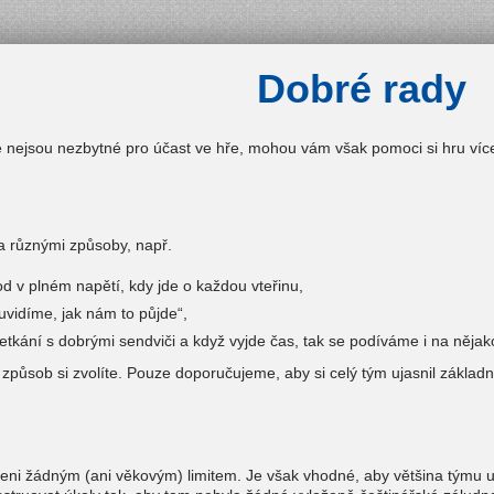
Dobré rady
e nejsou nezbytné pro účast ve hře, mohou vám však pomoci si hru víc
 různými způsoby, např.
od v plném napětí, kdy jde o každou vteřinu,
uvidíme, jak nám to půjde“,
tkání s dobrými sendviči a když vyjde čas, tak se podíváme i na nějako
ý způsob si zvolíte. Pouze doporučujeme, aby si celý tým ujasnil zákl
eni žádným (ani věkovým) limitem. Je však vhodné, aby většina týmu um