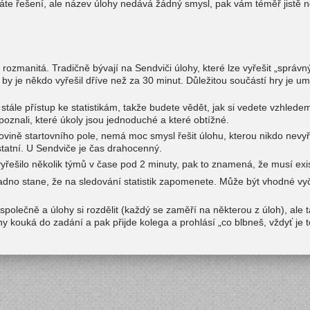
máte řešení, ale název úlohy nedává žádný smysl, pak vám téměř jistě 
i rozmanitá. Tradičně bývají na Sendviči úlohy, které lze vyřešit „správ
y je někdo vyřešil dříve než za 30 minut. Důležitou součástí hry je u
tále přístup ke statistikám, takže budete vědět, jak si vedete vzhled
poznali, které úkoly jsou jednoduché a které obtížné.
ovině startovního pole, nemá moc smysl řešit úlohu, kterou nikdo nevyře
statní. U Sendviče je čas drahocenný.
yřešilo několik týmů v čase pod 2 minuty, pak to znamená, že musí exi
adno stane, že na sledování statistik zapomenete. Může být vhodné vyčl
společně a úlohy si rozdělit (každý se zaměří na některou z úloh), ale
y kouká do zadání a pak přijde kolega a prohlásí „co blbneš, vždyť je 