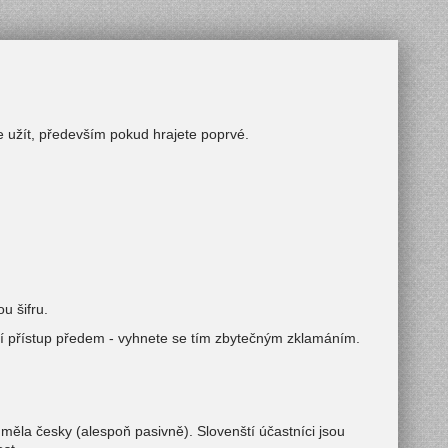
e užít, především pokud hrajete poprvé.
u šifru.
adní přístup předem - vyhnete se tím zbytečným zklamáním.
ěla česky (alespoň pasivně). Slovenští účastníci jsou