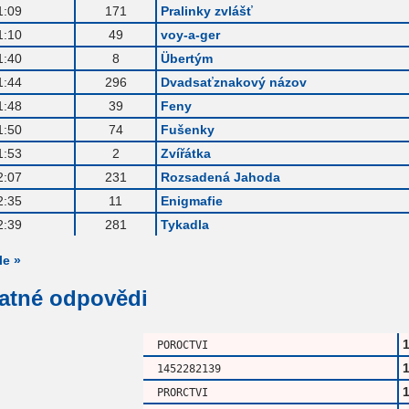
1:09
171
Pralinky zvlášť
1:10
49
voy-a-ger
1:40
8
Übertým
1:44
296
Dvadsaťznakový názov
1:48
39
Feny
1:50
74
Fušenky
1:53
2
Zvířátka
2:07
231
Rozsadená Jahoda
2:35
11
Enigmafie
2:39
281
Tykadla
le »
patné odpovědi
POROCTVI
1452282139
PRORCTVI