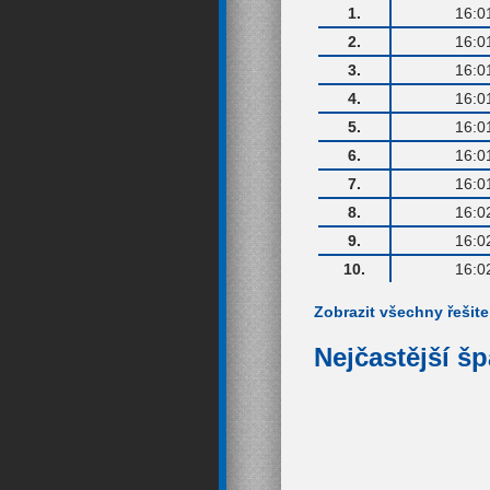
1.
16:0
2.
16:0
3.
16:0
4.
16:0
5.
16:0
6.
16:0
7.
16:0
8.
16:0
9.
16:0
10.
16:0
Zobrazit všechny řešite
Nejčastější š