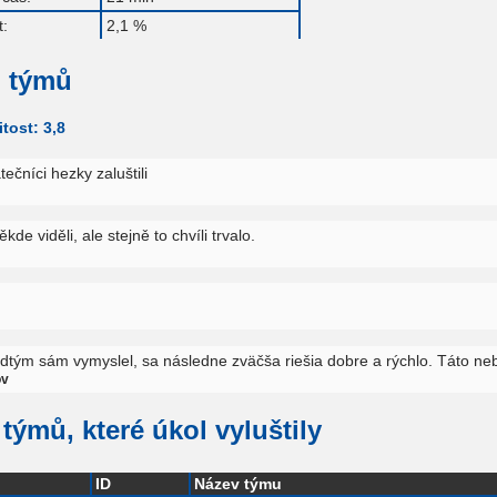
:
2,1 %
 týmů
tost: 3,8
tečníci hezky zaluštili
ěkde viděli, ale stejně to chvíli trvalo.
edtým sám vymyslel, sa následne zväčša riešia dobre a rýchlo. Táto ne
ov
týmů, které úkol vyluštily
ID
Název týmu