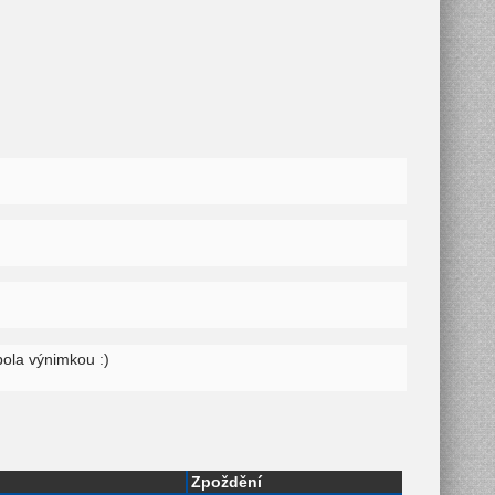
bola výnimkou :)
Zpoždění