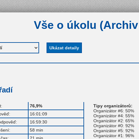
Vše o úkolu (Archiv
řadí
:
76,9%
Tipy organizátorů:
Organizátor #6: 50%
ověď:
16:01:09
Organizátor #4: 55%
Organizátor #2: 65%
odpověď:
16:59:30
Organizátor #0: 92%
ešení:
58 min
Organizátor #5: 92%
Organizátor #1: 96%
čas:
21 min