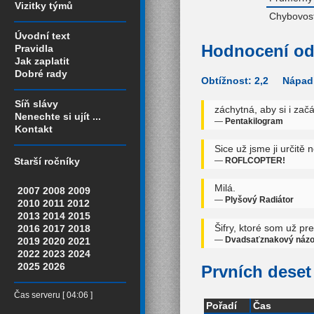
Vizitky týmů
Chybovost
Úvodní text
Hodnocení od
Pravidla
Jak zaplatit
Dobré rady
Obtížnost: 2,2 Nápadi
Síň slávy
záchytná, aby si i začá
Nenechte si ujít ...
—
Pentakilogram
Kontakt
Sice už jsme ji určitě n
—
ROFLCOPTER!
Starší ročníky
Milá.
2007
2008
2009
—
Plyšový Radiátor
2010
2011
2012
2013
2014
2015
Šifry, ktoré som už pr
2016
2017
2018
—
Dvadsaťznakový náz
2019
2020
2021
2022
2023
2024
2025
2026
Prvních deset 
Čas serveru [ 04:06 ]
Pořadí
Čas