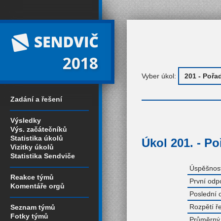
2018
Vyber úkol:
Zadání a řešení
Výsledky
Výs. začátečníků
Statistika úkolů
Úkol 201. - Po
Vizitky úkolů
Statistika Sendviče
Úspěšnost
Reakce týmů
První odp
Komentáře orgů
Poslední 
Rozpětí ř
Seznam týmů
Fotky týmů
Průměrný 