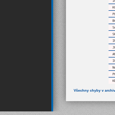
I
K
P
B
S
S
I
J
A
I
N
P
K
Všechny chyby v archi