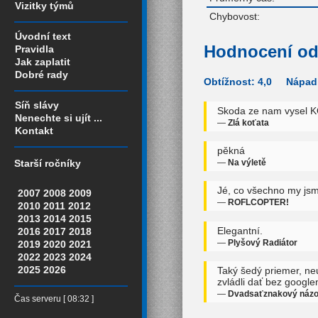
Vizitky týmů
Chybovost:
Úvodní text
Hodnocení od
Pravidla
Jak zaplatit
Dobré rady
Obtížnost: 4,0 Nápadi
Síň slávy
Skoda ze nam vysel KO
Nenechte si ujít ...
—
Zlá koťata
Kontakt
pěkná
—
Na výletě
Starší ročníky
Jé, co všechno my jsme
2007
2008
2009
—
ROFLCOPTER!
2010
2011
2012
2013
2014
2015
Elegantní.
2016
2017
2018
—
Plyšový Radiátor
2019
2020
2021
2022
2023
2024
2025
2026
Taký šedý priemer, ne
zvládli dať bez googlen
—
Dvadsaťznakový náz
Čas serveru [ 08:32 ]