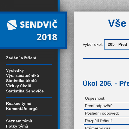
Vše 
2018
Vyber úkol:
Zadání a řešení
Výsledky
Výs. začátečníků
Statistika úkolů
Úkol 205. - Př
Vizitky úkolů
Statistika Sendviče
Úspěšnost:
Reakce týmů
První odpověď:
Komentáře orgů
Poslední odpověď:
Rozpětí řešení:
Seznam týmů
Fotky týmů
Průměrný čas: