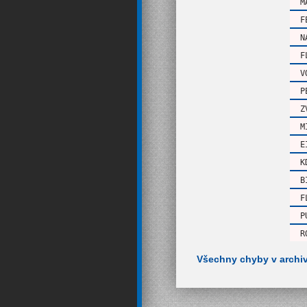
M
F
N
F
V
P
Z
M
E
K
B
F
P
R
Všechny chyby v archi