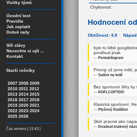
Vizitky týmů
Chybovost:
Úvodní text
Hodnocení od
Pravidla
Jak zaplatit
Dobré rady
Obtížnost: 4,9 Nápadi
Síň slávy
bylo to blbě googlitel
Nenechte si ujít ...
poněkud jinak
Kontakt
—
Pentakilogram
Princip už jsme měli, 
Starší ročníky
—
Salám na ledě
2007
2008
2009
Bez sportovní šifry by
2010
2011
2012
—
ROFLCOPTER!
2013
2014
2015
2016
2017
2018
Klasická sportovní. H
2019
2020
2021
—
Plyšový Radiátor
2022
2023
2024
2025
2026
Skôr pracné ako nápad
—
Dvadsaťznakový náz
Čas serveru [ 13:43 ]