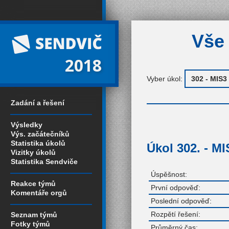
Vše 
2018
Vyber úkol:
Zadání a řešení
Výsledky
Výs. začátečníků
Statistika úkolů
Úkol 302. - MI
Vizitky úkolů
Statistika Sendviče
Úspěšnost:
Reakce týmů
První odpověď:
Komentáře orgů
Poslední odpověď:
Rozpětí řešení:
Seznam týmů
Fotky týmů
Průměrný čas: