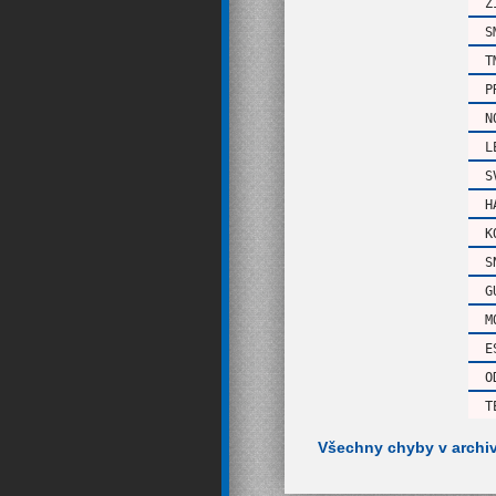
Z
S
T
P
N
L
S
H
K
S
G
M
E
O
T
Všechny chyby v archi