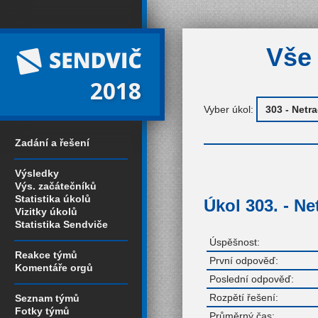
Vše 
2018
Vyber úkol:
Zadání a řešení
Výsledky
Výs. začátečníků
Statistika úkolů
Úkol 303. - Ne
Vizitky úkolů
Statistika Sendviče
Úspěšnost:
Reakce týmů
První odpověď:
Komentáře orgů
Poslední odpověď:
Rozpětí řešení:
Seznam týmů
Fotky týmů
Průměrný čas: