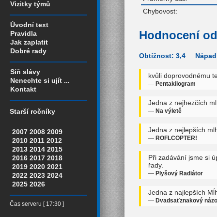
Vizitky týmů
Chybovost:
Úvodní text
Hodnocení od
Pravidla
Jak zaplatit
Dobré rady
Obtížnost: 3,4 Nápadi
Síň slávy
kvůli doprovodnému tex
Nenechte si ujít ...
—
Pentakilogram
Kontakt
Jedna z nejhezčích mlh
—
Na výletě
Starší ročníky
Jedna z nejlepších mlh
2007
2008
2009
—
ROFLCOPTER!
2010
2011
2012
2013
2014
2015
Při zadávání jsme si ú
2016
2017
2018
řady.
2019
2020
2021
—
Plyšový Radiátor
2022
2023
2024
2025
2026
Jedna z najlepších Mĺh
—
Dvadsaťznakový náz
Čas serveru [ 17:30 ]