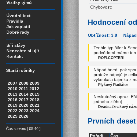
Vizitky týmů
Chybovost:
Úvodní text
Hodnocení od
Pravidla
Jak zaplatit
Dobré rady
Obtížnost: 3,8 Nápadi
Síň slávy
Tenhle typ šifer k Sen
Nenechte si ujít ...
podvědomí máme ten 
Kontakt
—
ROFLCOPTER!
Nápad hned, pak spous
Starší ročníky
protože nápojů je celk
vykoukala tajenku z m
2007
2008
2009
—
Plyšový Radiátor
2010
2011
2012
2013
2014
2015
Neskutočný opruz. Ešt
2016
2017
2018
jedného zlého).
2019
2020
2021
—
Dvadsaťznakový náz
2022
2023
2024
2025
2026
Prvních deset 
Čas serveru [ 05:40 ]
Pořadí
Čas