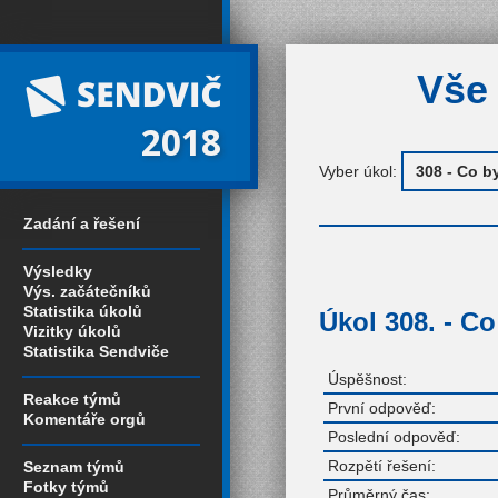
Vše 
2018
Vyber úkol:
Zadání a řešení
Výsledky
Výs. začátečníků
Statistika úkolů
Úkol 308. - C
Vizitky úkolů
Statistika Sendviče
Úspěšnost:
Reakce týmů
První odpověď:
Komentáře orgů
Poslední odpověď:
Rozpětí řešení:
Seznam týmů
Fotky týmů
Průměrný čas: