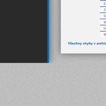
S
J
S
S
L
S
Všechny chyby v archi