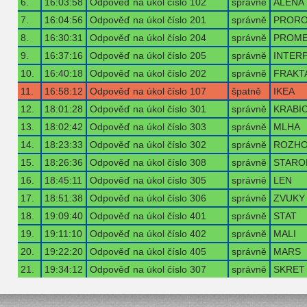
6.
16:03:58
Odpověď na úkol číslo 102
správně
ALENA
7.
16:04:56
Odpověď na úkol číslo 201
správně
PRORO
8.
16:30:31
Odpověď na úkol číslo 204
správně
PROME
9.
16:37:16
Odpověď na úkol číslo 205
správně
INTER
10.
16:40:18
Odpověď na úkol číslo 202
správně
FRAKT
11.
16:58:12
Odpověď na úkol číslo 107
špatně
IKEA
12.
18:01:28
Odpověď na úkol číslo 301
správně
KRABI
13.
18:02:42
Odpověď na úkol číslo 303
správně
MLHA
14.
18:23:33
Odpověď na úkol číslo 302
správně
ROZHO
15.
18:26:36
Odpověď na úkol číslo 308
správně
STARO
16.
18:45:11
Odpověď na úkol číslo 305
správně
LEN
17.
18:51:38
Odpověď na úkol číslo 306
správně
ZVUKY
18.
19:09:40
Odpověď na úkol číslo 401
správně
STAT
19.
19:11:10
Odpověď na úkol číslo 402
správně
MALI
20.
19:22:20
Odpověď na úkol číslo 405
správně
MARS
21.
19:34:12
Odpověď na úkol číslo 307
správně
SKRET