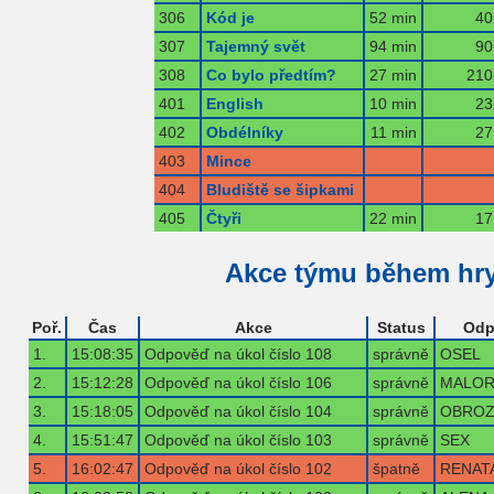
306
Kód je
52 min
40
307
Tajemný svět
94 min
90
308
Co bylo předtím?
27 min
210
401
English
10 min
23
402
Obdélníky
11 min
27
403
Mince
404
Bludiště se šipkami
405
Čtyři
22 min
17
Akce týmu během hr
Poř.
Čas
Akce
Status
Odp
1.
15:08:35
Odpověď na úkol číslo 108
správně
OSEL
2.
15:12:28
Odpověď na úkol číslo 106
správně
MALOR
3.
15:18:05
Odpověď na úkol číslo 104
správně
OBROZ
4.
15:51:47
Odpověď na úkol číslo 103
správně
SEX
5.
16:02:47
Odpověď na úkol číslo 102
špatně
RENAT