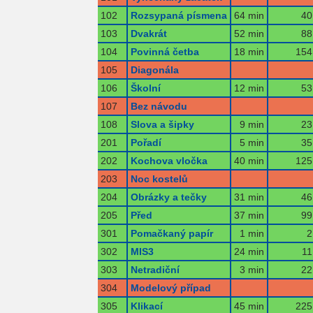
102
Rozsypaná písmena
64 min
40
103
Dvakrát
52 min
88
104
Povinná četba
18 min
154
105
Diagonála
106
Školní
12 min
53
107
Bez návodu
108
Slova a šipky
9 min
23
201
Pořadí
5 min
35
202
Kochova vločka
40 min
125
203
Noc kostelů
204
Obrázky a tečky
31 min
46
205
Před
37 min
99
301
Pomačkaný papír
1 min
2
302
MIS3
24 min
11
303
Netradiční
3 min
22
304
Modelový případ
305
Klikací
45 min
225