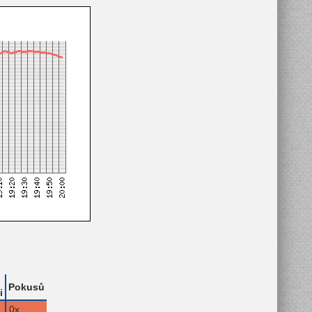
Pokusů
i
0x