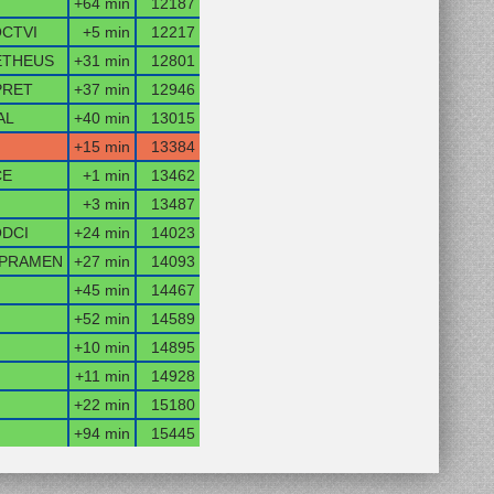
+64 min
12187
CTVI
+5 min
12217
THEUS
+31 min
12801
PRET
+37 min
12946
AL
+40 min
13015
+15 min
13384
CE
+1 min
13462
+3 min
13487
DCI
+24 min
14023
PRAMEN
+27 min
14093
+45 min
14467
+52 min
14589
+10 min
14895
+11 min
14928
+22 min
15180
+94 min
15445