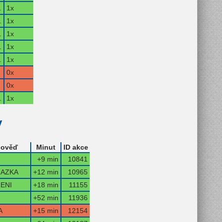
.
1x
.
1x
.
1x
.
1x
.
1x
0x
0x
.
1x
y
ověď
Minut
ID akce
+9 min
10841
AZKA
+12 min
10965
ENI
+18 min
11155
+52 min
11936
A
+15 min
12154