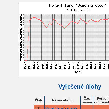
Vyřešené úlohy
Čas
Pořadí
Číslo
Název úkolu
řešení
odpověd
101
Vynechaný začátek