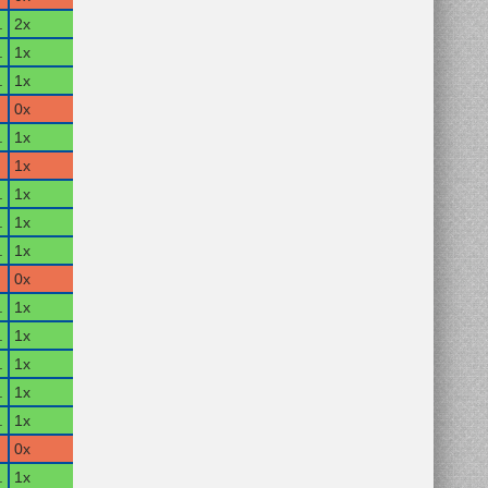
.
2x
.
1x
.
1x
0x
.
1x
1x
.
1x
.
1x
.
1x
0x
.
1x
.
1x
.
1x
.
1x
.
1x
0x
.
1x