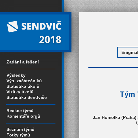
2018
Zadání a řešení
Výsledky
Výs. začátečníků
Statistika úkolů
Vizitky úkolů
Tým "
Statistika Sendviče
Reakce týmů
Komentáře orgů
Jan Homolka (Praha),
Seznam týmů
Fotky týmů