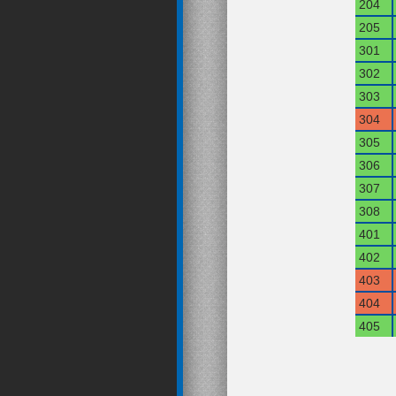
204
205
301
302
303
304
305
306
307
308
401
402
403
404
405