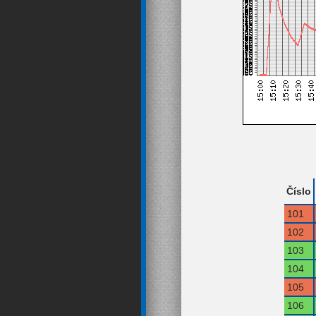
Číslo
101
102
103
104
105
106