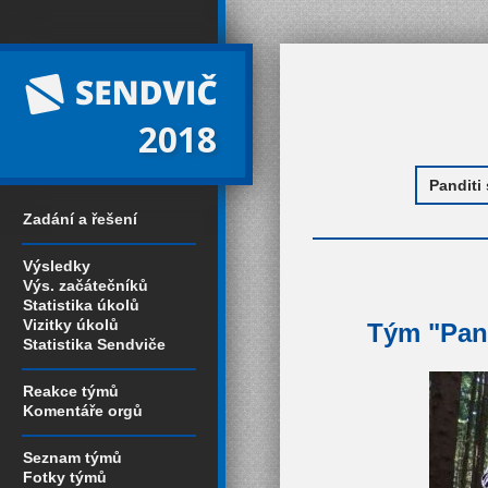
2018
Zadání a řešení
Výsledky
Výs. začátečníků
Statistika úkolů
Vizitky úkolů
Tým "Pand
Statistika Sendviče
Reakce týmů
Komentáře orgů
Seznam týmů
Fotky týmů