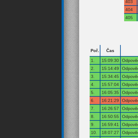
403
404
405
Poř.
Čas
1.
15:09:30
Odpověď
2.
15:14:49
Odpověď
3.
15:34:45
Odpověď
4.
15:57:04
Odpověď
5.
16:05:35
Odpověď
6.
16:21:29
Odpověď
7.
16:26:57
Odpověď
8.
16:50:55
Odpověď
9.
16:59:41
Odpověď
10.
18:07:27
Odpověď