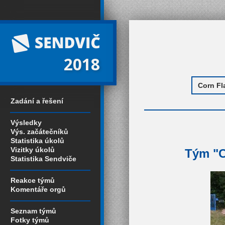
2018
Zadání a řešení
Výsledky
Výs. začátečníků
Statistika úkolů
Vizitky úkolů
Tým "C
Statistika Sendviče
Reakce týmů
Komentáře orgů
Seznam týmů
Fotky týmů