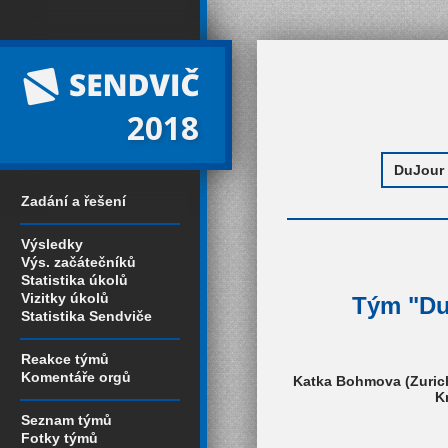
2018
Zadání a řešení
Výsledky
Výs. začátečníků
Statistika úkolů
Vizitky úkolů
Tým "DuJ
Statistika Sendviče
Reakce týmů
Komentáře orgů
Katka Bohmova (Zurich
K
Seznam týmů
Fotky týmů