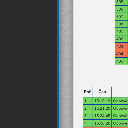
305
306
307
308
401
402
403
404
405
Poř.
Čas
1.
15:16:19
Odpověď
2.
15:21:20
Odpověď
3.
15:34:45
Odpověď
4.
15:38:26
Odpověď