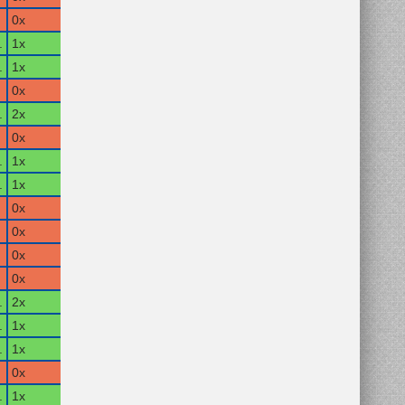
0x
.
1x
.
1x
0x
.
2x
0x
.
1x
.
1x
0x
0x
0x
0x
.
2x
.
1x
.
1x
0x
.
1x