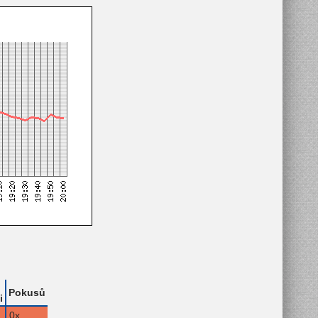
Pokusů
i
0x