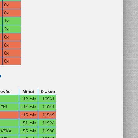
0x
0x
.
1x
.
2x
0x
0x
0x
0x
y
ověď
Minut
ID akce
+12 min
10961
ENI
+14 min
11041
+15 min
11549
+51 min
11924
AZKA
+55 min
11986