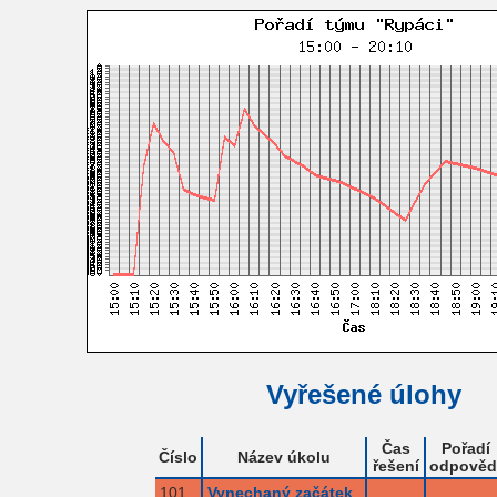
Vyřešené úlohy
Čas
Pořadí
Číslo
Název úkolu
řešení
odpověd
101
Vynechaný začátek