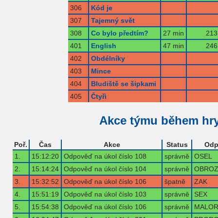
306
Kód je
307
Tajemný svět
308
Co bylo předtím?
27 min
213
401
English
47 min
246
402
Obdélníky
403
Mince
404
Bludiště se šipkami
405
Čtyři
Akce týmu během hr
Poř.
Čas
Akce
Status
Odp
1.
15:12:20
Odpověď na úkol číslo 108
správně
OSEL
2.
15:14:24
Odpověď na úkol číslo 104
správně
OBROZ
3.
15:32:52
Odpověď na úkol číslo 106
špatně
ZAK
4.
15:51:19
Odpověď na úkol číslo 103
správně
SEX
5.
15:54:38
Odpověď na úkol číslo 106
správně
MALOR