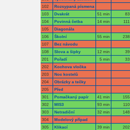
102
Rozsypaná písmena
103
Dvakrát
51 min
83
104
Povinná četba
14 min
111
105
Diagonála
106
Školní
55 min
238
107
Bez návodu
108
Slova a šipky
12 min
39
201
Pořadí
5 min
33
202
Kochova vločka
203
Noc kostelů
204
Obrázky a tečky
205
Před
301
Pomačkaný papír
41 min
155
302
MIS3
93 min
110
303
Netradiční
32 min
148
304
Modelový případ
305
Klikací
39 min
202