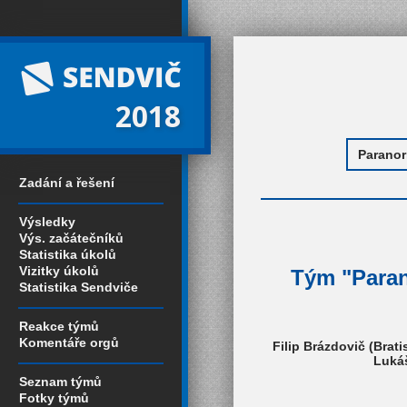
2018
Zadání a řešení
Výsledky
Výs. začátečníků
Statistika úkolů
Vizitky úkolů
Tým "Parano
Statistika Sendviče
Reakce týmů
Komentáře orgů
Filip Brázdovič (Brati
Lukáš
Seznam týmů
Fotky týmů