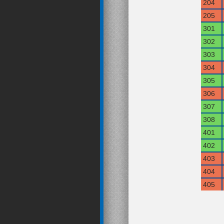
204
205
301
302
303
304
305
306
307
308
401
402
403
404
405