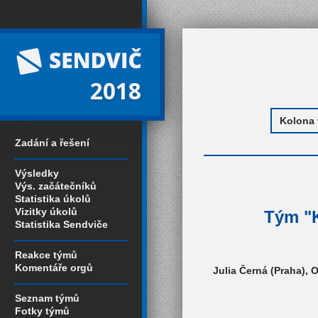
2018
Zadání a řešení
Výsledky
Výs. začátečníků
Statistika úkolů
Vizitky úkolů
Tým "K
Statistika Sendviče
Reakce týmů
Komentáře orgů
Julia Černá (Praha), 
Seznam týmů
Fotky týmů