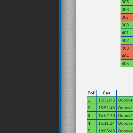
305
306
307
308
401
402
403
404
405
Poř.
Čas
1.
15:31:45
Odpověď
2.
15:51:46
Odpověď
3.
15:52:40
Odpověď
4.
16:11:24
Odpověď
5.
18:05:43
Odpověď